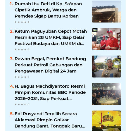
Rumah Ibu Deti di Kp. Sa'apan
Cipatik Ambruk, Warga dan
Pemdes Sigap Bantu Korban
Ketum Paguyuban Cepot Motah
Resmikan 28 UMKM, Siap Gelar
Festival Budaya dan UMKM di
Jalan Braga
Rawan Begal, Pemkot Bandung
Perkuat Patroli Gabungan dan
Pengawasan Digital 24 Jam
H. Bagus Machdiyantoro Resmi
Pimpin Komunitas BBC Periode
2026–2031, Siap Perkuat
Solidaritas dan Hadirkan
Program Nyata untuk
Edi Rusyandi Terpilih Secara
Masyarakat
Aklamasi Pimpin Golkar
Bandung Barat, Tonggak Baru