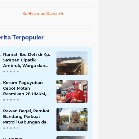
Ke Halaman Daerah
rita Terpopuler
Rumah Ibu Deti di Kp.
Sa'apan Cipatik
Ambruk, Warga dan
Pemdes Sigap Bantu
Korban
Ketum Paguyuban
Cepot Motah
Resmikan 28 UMKM,
Siap Gelar Festival
Budaya dan UMKM di
Jalan Braga
Rawan Begal, Pemkot
Bandung Perkuat
Patroli Gabungan dan
Pengawasan Digital
24 Jam