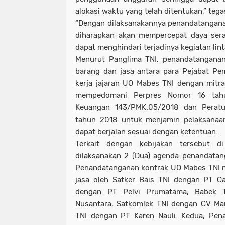
alokasi waktu yang telah ditentukan,” tega
“Dengan dilaksanakannya penandatangana
diharapkan akan mempercepat daya ser
dapat menghindari terjadinya kegiatan lint
Menurut Panglima TNI, penandatangana
barang dan jasa antara para Pejabat P
kerja jajaran UO Mabes TNI dengan mitra
mempedomani Perpres Nomor 16 tahu
Keuangan 143/PMK.05/2018 dan Perat
tahun 2018 untuk menjamin pelaksanaa
dapat berjalan sesuai dengan ketentuan.
Terkait dengan kebijakan tersebut d
dilaksanakan 2 (Dua) agenda penandatan
Penandatanganan kontrak UO Mabes TNI m
jasa oleh Satker Bais TNI dengan PT C
dengan PT Pelvi Prumatama, Babek T
Nusantara, Satkomlek TNI dengan CV M
TNI dengan PT Karen Nauli. Kedua, Pena