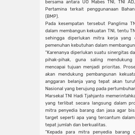
bersama antara UO Mabes TNI, TNI AD
Pertamina terkait penggunanaan Baha
(BMP).
Pada kesempatan tersebut Panglima T
dalam membangun kekuatan TNI, tentu TNI 
sehingga diperlukan mitra kerja yang
pemenuhan kebutuhan dalam membangun 
“Karenanya diperlukan suatu sinergitas da
pihak-pihak, guna saling mendukung
mencapai tujuan menjadi prioritas. Pros
akan mendukung pembangunan kekuata
anggaran belanja yang tepat akan tur
Nasional yang berujung pada pertumbuhan
Marsekal TNI Hadi Tjahjanto memerintahka
yang terlibat secara langsung dalam p
mitra penyedia barang dan jasa agar bi
target seperti apa yang tercantum dalam 
tepat jumlah dan berkualitas.
“Kepada para mitra penyedia barang d