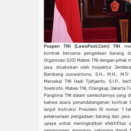
Puspen TNI (LawuPost.Com) TNI
mela
kontrak bersama pengadaan barang da
Organisasi (UO) Mabes TNI dengan pihak m
jasa, disaksikan oleh Inspektur Jenderal
Bambang suswantono, S.H., M.H., M.Tr 
Marsekal TNI Hadi Tjahjanto, S.I.P., b
Soebroto, Mabes TNI, Cilangkap Jakarta Ti
Panglima TNI dalam sambutannya yang di
bahwa acara penandatanganan kontrak b
lanjut Instruksi Presiden RI nomor 1 t
pelaksanaan pengadaan barang dan jasa.
upaya untuk meningkatkan efektifitas d
penggunaan anggaran sehingga dapat be