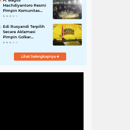
H. Bagus
Machdiyantoro Resmi
Pimpin Komunitas
BBC Periode 2026–
2031, Siap Perkuat
Solidaritas dan
Edi Rusyandi Terpilih
Hadirkan Program
Secara Aklamasi
Nyata untuk
Pimpin Golkar
Masyarakat
Bandung Barat,
Tonggak Baru
Kepemimpinan
Lihat Selengkapnya
Harmonis "Turun
Ranjang"