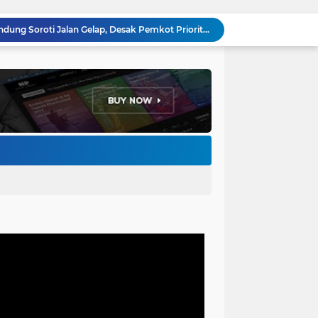
Anggota DPRD Kota Bandung Soroti Jalan Gelap, Desak Pemkot Prioritaskan Pembenahan PJU
Pemkot Bandung Gandeng Big Bad Wolf Hadirkan Festival Literasi Pages and Plates
H. Bagus Machdiyantoro Resmi Pimpin Komunitas BBC Periode 2026–2031, Siap Perkuat Solidaritas dan Hadirkan Program Nyata untuk Masyarakat
Ketum Paguyuban Cepot Motah Resmikan 28 UMKM, Siap Gelar Festival Budaya dan UMKM di Jalan Braga
Edi Rusyandi Terpilih Secara Aklamasi Pimpin Golkar Bandung Barat, Tonggak Baru Kepemimpinan Harmonis "Turun Ranjang"
Program Gaslah Kota Bandung Raih Apresiasi Pemerintah Pusat, Pengolahan Sampah Capai 30 Persen
Hikmah Setelah Ibadah Salat Jumat: Momentum Memperkuat Iman dan Kepedulian Sosial
Penataan Kabel Udara FO di Cimahi Capai 15 KM, Target Kota Bebas Kabel Semrawut
Bupati Jeje Ritchie Ismail Rotasikan Kadishub dan Kadisbudpar, Serta Lantik Ratusan ASN Bandung Barat
Menakar Udara dan Tanah di Kaki Manglayang: Minimnya Tutupan Pohon di Blok Padaemut-Cigupakan Tingkatkan Risiko Klimatologi dan Ekologi