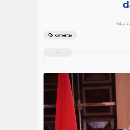
d
Rabu, 27
komentar
-