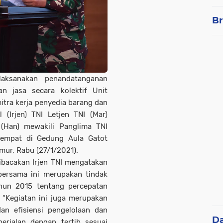
Br
ksanakan penandatanganan
n jasa secara kolektif Unit
itra kerja penyedia barang dan
 (Irjen) TNI Letjen TNI (Mar)
(Han) mewakili Panglima TNI
ertempat di Gedung Aula Gatot
mur, Rabu (27/1/2021).
bacakan Irjen TNI mengatakan
ersama ini merupakan tindak
ahun 2015 tentang percepatan
 “Kegiatan ini juga merupakan
an efisiensi pengelolaan dan
D
rjalan dengan tertib sesuai