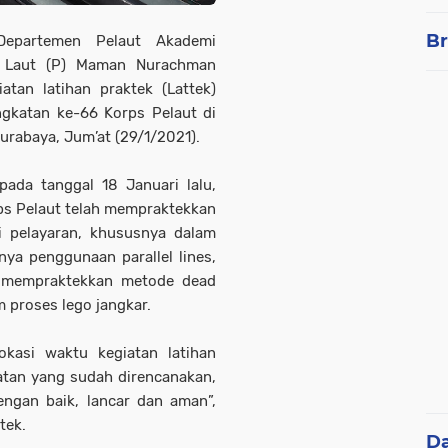
Br
epartemen Pelaut Akademi
l Laut (P) Maman Nurachman
tan latihan praktek (Lattek)
ngkatan ke-66 Korps Pelaut di
rabaya, Jum’at (29/1/2021).
pada tanggal 18 Januari lalu,
ps Pelaut telah mempraktekkan
si pelayaran, khususnya dalam
nya penggunaan parallel lines,
ta mempraktekkan metode dead
 proses lego jangkar.
okasi waktu kegiatan latihan
atan yang sudah direncanakan,
engan baik, lancar dan aman”,
tek.
D