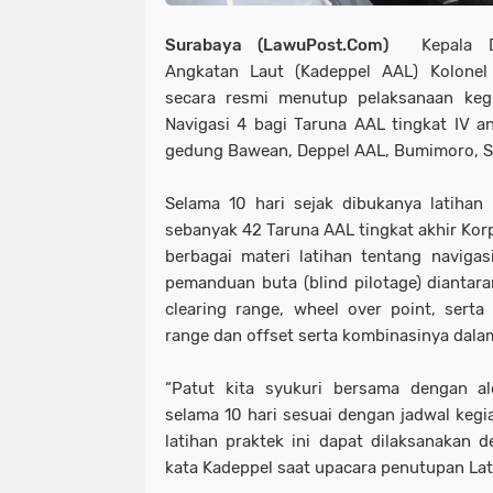
Surabaya (LawuPost.Com)
Kepala D
Angkatan Laut (Kadeppel AAL) Kolone
secara resmi menutup pelaksanaan kegia
Navigasi 4 bagi Taruna AAL tingkat IV a
gedung Bawean, Deppel AAL, Bumimoro, Su
Selama 10 hari sejak dibukanya latihan 
sebanyak 42 Taruna AAL tingkat akhir Kor
berbagai materi latihan tentang naviga
pemanduan buta (blind pilotage) diantara
clearing range, wheel over point, ser
range dan offset serta kombinasinya dalam
“Patut kita syukuri bersama dengan al
selama 10 hari sesuai dengan jadwal kegi
latihan praktek ini dapat dilaksanakan d
kata Kadeppel saat upacara penutupan Lat