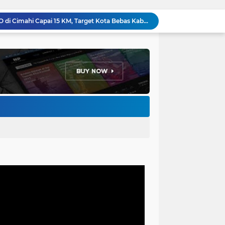
Penataan Kabel Udara FO di Cimahi Capai 15 KM, Target Kota Bebas Kabel Semrawut
Bupati Jeje Ritchie Ismail Rotasikan Kadishub dan Kadisbudpar, Serta Lantik Ratusan ASN Bandung Barat
Menakar Udara dan Tanah di Kaki Manglayang: Minimnya Tutupan Pohon di Blok Padaemut-Cigupakan Tingkatkan Risiko Klimatologi dan Ekologi
Anggota DPRD Kota Bandung Soroti Jalan Gelap, Desak Pemkot Prioritaskan Pembenahan PJU
Pemkot Bandung Gandeng Big Bad Wolf Hadirkan Festival Literasi Pages and Plates
H. Bagus Machdiyantoro Resmi Pimpin Komunitas BBC Periode 2026–2031, Siap Perkuat Solidaritas dan Hadirkan Program Nyata untuk Masyarakat
Ketum Paguyuban Cepot Motah Resmikan 28 UMKM, Siap Gelar Festival Budaya dan UMKM di Jalan Braga
Edi Rusyandi Terpilih Secara Aklamasi Pimpin Golkar Bandung Barat, Tonggak Baru Kepemimpinan Harmonis "Turun Ranjang"
Program Gaslah Kota Bandung Raih Apresiasi Pemerintah Pusat, Pengolahan Sampah Capai 30 Persen
Hikmah Setelah Ibadah Salat Jumat: Momentum Memperkuat Iman dan Kepedulian Sosial