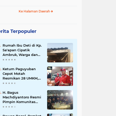
Ke Halaman Daerah
rita Terpopuler
Rumah Ibu Deti di Kp.
Sa'apan Cipatik
Ambruk, Warga dan
Pemdes Sigap Bantu
Korban
Ketum Paguyuban
Cepot Motah
Resmikan 28 UMKM,
Siap Gelar Festival
Budaya dan UMKM di
Jalan Braga
H. Bagus
Machdiyantoro Resmi
Pimpin Komunitas
BBC Periode 2026–
2031, Siap Perkuat
Solidaritas dan