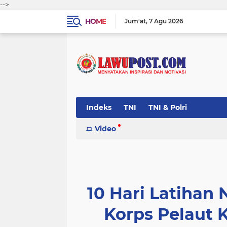
-->
HOME
Jum'at
7 Agu 2026
Indeks
TNI
TNI & Polri
Video
10 Hari Latihan 
Korps Pelaut K