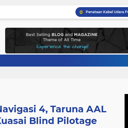
Navigasi 4, Taruna AAL
uasai Blind Pilotage