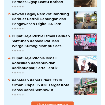
Pemdes Sigap Bantu Korban
Rawan Begal, Pemkot Bandung
Perkuat Patroli Gabungan dan
Pengawasan Digital 24 Jam
Bupati Jeje Richie Ismail Berikan
Santunan Kepada Ratusan
Warga Kurang Mampu Saat
Acara "JAJARANS FESTIVAL" di
Kota Baru Parahyangan
Bupati Jeje Ritchie Ismail
Rotasikan Kadishub dan
Kadisbudpar, Serta Lantik
Ratusan ASN Bandung Barat
Penataan Kabel Udara FO di
Cimahi Capai 15 KM, Target Kota
Bebas Kabel Semrawut
Lihat Selengkapnya