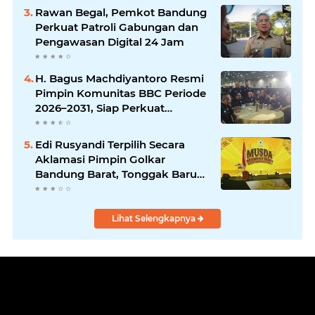
Rawan Begal, Pemkot Bandung
Perkuat Patroli Gabungan dan
Pengawasan Digital 24 Jam
H. Bagus Machdiyantoro Resmi
Pimpin Komunitas BBC Periode
2026–2031, Siap Perkuat
Solidaritas dan Hadirkan
Program Nyata untuk
Edi Rusyandi Terpilih Secara
Masyarakat
Aklamasi Pimpin Golkar
Bandung Barat, Tonggak Baru
Kepemimpinan Harmonis
"Turun Ranjang"
Lihat Selengkapnya