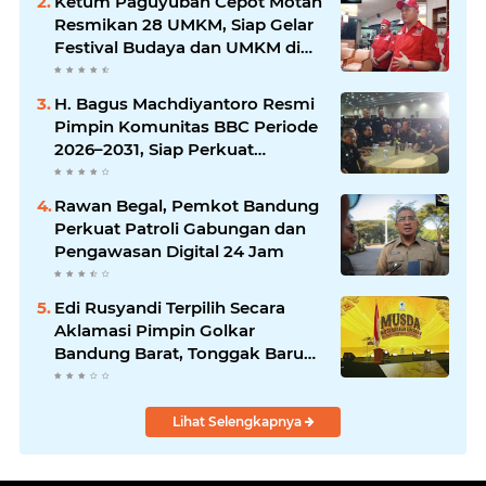
Ketum Paguyuban Cepot Motah
Resmikan 28 UMKM, Siap Gelar
Festival Budaya dan UMKM di
Jalan Braga
H. Bagus Machdiyantoro Resmi
Pimpin Komunitas BBC Periode
2026–2031, Siap Perkuat
Solidaritas dan Hadirkan
Program Nyata untuk
Rawan Begal, Pemkot Bandung
Masyarakat
Perkuat Patroli Gabungan dan
Pengawasan Digital 24 Jam
Edi Rusyandi Terpilih Secara
Aklamasi Pimpin Golkar
Bandung Barat, Tonggak Baru
Kepemimpinan Harmonis
"Turun Ranjang"
Lihat Selengkapnya