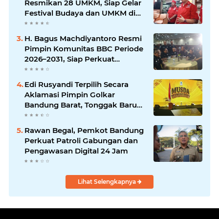
Resmikan 28 UMKM, Siap Gelar
Festival Budaya dan UMKM di
Jalan Braga
H. Bagus Machdiyantoro Resmi
Pimpin Komunitas BBC Periode
2026–2031, Siap Perkuat
Solidaritas dan Hadirkan
Program Nyata untuk
Edi Rusyandi Terpilih Secara
Masyarakat
Aklamasi Pimpin Golkar
Bandung Barat, Tonggak Baru
Kepemimpinan Harmonis
"Turun Ranjang"
Rawan Begal, Pemkot Bandung
Perkuat Patroli Gabungan dan
Pengawasan Digital 24 Jam
Lihat Selengkapnya