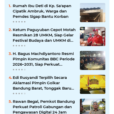
Rumah Ibu Deti di Kp. Sa'apan
Cipatik Ambruk, Warga dan
Pemdes Sigap Bantu Korban
Ketum Paguyuban Cepot Motah
Resmikan 28 UMKM, Siap Gelar
Festival Budaya dan UMKM di
Jalan Braga
H. Bagus Machdiyantoro Resmi
Pimpin Komunitas BBC Periode
2026–2031, Siap Perkuat
Solidaritas dan Hadirkan
Program Nyata untuk
Edi Rusyandi Terpilih Secara
Masyarakat
Aklamasi Pimpin Golkar
Bandung Barat, Tonggak Baru
Kepemimpinan Harmonis
"Turun Ranjang"
Rawan Begal, Pemkot Bandung
Perkuat Patroli Gabungan dan
Pengawasan Digital 24 Jam