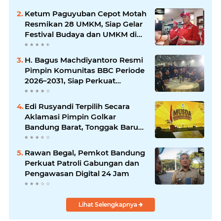
Ketum Paguyuban Cepot Motah
Resmikan 28 UMKM, Siap Gelar
Festival Budaya dan UMKM di
Jalan Braga
H. Bagus Machdiyantoro Resmi
Pimpin Komunitas BBC Periode
2026–2031, Siap Perkuat
Solidaritas dan Hadirkan
Program Nyata untuk
Edi Rusyandi Terpilih Secara
Masyarakat
Aklamasi Pimpin Golkar
Bandung Barat, Tonggak Baru
Kepemimpinan Harmonis
"Turun Ranjang"
Rawan Begal, Pemkot Bandung
Perkuat Patroli Gabungan dan
Pengawasan Digital 24 Jam
Lihat Selengkapnya