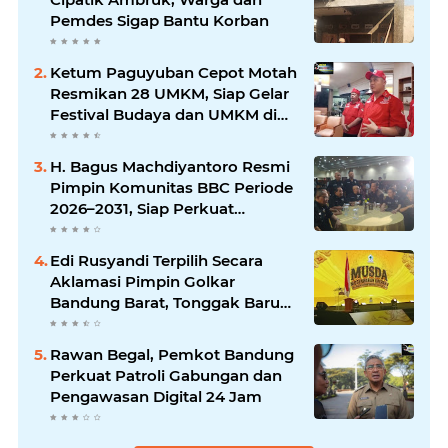
Pemdes Sigap Bantu Korban
Ketum Paguyuban Cepot Motah
Resmikan 28 UMKM, Siap Gelar
Festival Budaya dan UMKM di
Jalan Braga
H. Bagus Machdiyantoro Resmi
Pimpin Komunitas BBC Periode
2026–2031, Siap Perkuat
Solidaritas dan Hadirkan
Program Nyata untuk
Edi Rusyandi Terpilih Secara
Masyarakat
Aklamasi Pimpin Golkar
Bandung Barat, Tonggak Baru
Kepemimpinan Harmonis
"Turun Ranjang"
Rawan Begal, Pemkot Bandung
Perkuat Patroli Gabungan dan
Pengawasan Digital 24 Jam