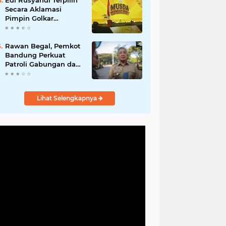
Edi Rusyandi Terpilih
Hadirkan Program
Secara Aklamasi
Nyata untuk
Pimpin Golkar
Masyarakat
Bandung Barat,
Tonggak Baru
Kepemimpinan
Rawan Begal, Pemkot
Harmonis "Turun
Bandung Perkuat
Ranjang"
Patroli Gabungan dan
Pengawasan Digital
24 Jam
Lihat Selengkapnya