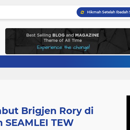
ut Brigjen Rory di
n SEAMLEI TEW