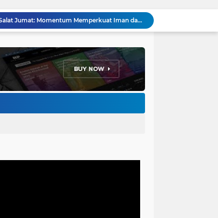
Hikmah Setelah Ibadah Salat Jumat: Momentum Memperkuat Iman dan Kepedulian Sosial
Penataan Kabel Udara FO di Cimahi Capai 15 KM, Target Kota Bebas Kabel Semrawut
Bupati Jeje Richie Ismail Berikan Santunan Kepada Ratusan Warga Kurang Mampu Saat Acara "JAJARAS FESTIVAL" di Kota Baru Parahyangan
Menakar Udara dan Tanah di Kaki Manglayang: Minimnya Tutupan Pohon di Blok Padaemut-Cigupakan Tingkatkan Risiko Klimatologi dan Ekologi
Anggota DPRD Kota Bandung Soroti Jalan Gelap, Desak Pemkot Prioritaskan Pembenahan PJU
Pemkot Bandung Gandeng Big Bad Wolf Hadirkan Festival Literasi Pages and Plates
H. Bagus Machdiyantoro Resmi Pimpin Komunitas BBC Periode 2026–2031, Siap Perkuat Solidaritas dan Hadirkan Program Nyata untuk Masyarakat
Ketum Paguyuban Cepot Motah Resmikan 28 UMKM, Siap Gelar Festival Budaya dan UMKM di Jalan Braga
Edi Rusyandi Terpilih Secara Aklamasi Pimpin Golkar Bandung Barat, Tonggak Baru Kepemimpinan Harmonis "Turun Ranjang"
Program Gaslah Kota Bandung Raih Apresiasi Pemerintah Pusat, Pengolahan Sampah Capai 30 Persen