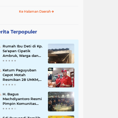
Ke Halaman Daerah
rita Terpopuler
Rumah Ibu Deti di Kp.
Sa'apan Cipatik
Ambruk, Warga dan
Pemdes Sigap Bantu
Korban
Ketum Paguyuban
Cepot Motah
Resmikan 28 UMKM,
Siap Gelar Festival
Budaya dan UMKM di
Jalan Braga
H. Bagus
Machdiyantoro Resmi
Pimpin Komunitas
BBC Periode 2026–
2031, Siap Perkuat
Solidaritas dan