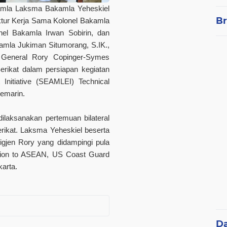
amla Laksma Bakamla Yeheskiel
Br
ektur Kerja Sama Kolonel Bakamla
nel Bakamla Irwan Sobirin, dan
amla Jukiman Situmorang, S.IK.,
 General Rory Copinger-Symes
rikat dalam persiapan kegiatan
Initiative (SEAMLEI) Technical
kemarin.
dilaksanakan pertemuan bilateral
rikat. Laksma Yeheskiel beserta
gjen Rory yang didampingi pula
ssion to ASEAN, US Coast Guard
arta.
D