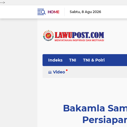
-->
HOME
Sabtu
8 Agu 2026
Indeks
TNI
TNI & Polri
Video
Bakamla Samb
Persiapa