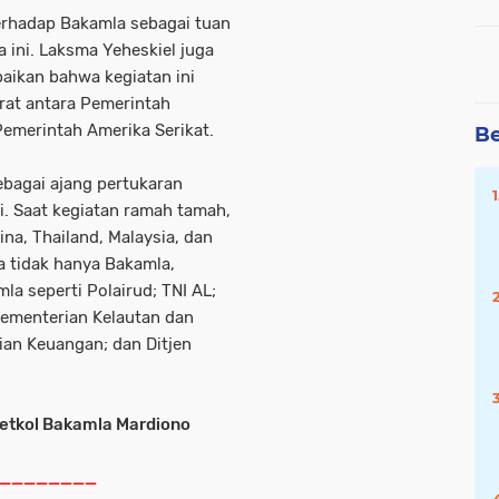
erhadap Bakamla sebagai tuan
ini. Laksma Yeheskiel juga
ikan bahwa kegiatan ini
erat antara Pemerintah
Pemerintah Amerika Serikat.
Be
sebagai ajang pertukaran
i. Saat kegiatan ramah tamah,
pina, Thailand, Malaysia, dan
ia tidak hanya Bakamla,
la seperti Polairud; TNI AL;
Kementerian Kelautan dan
ian Keuangan; dan Ditjen
etkol Bakamla Mardiono
________