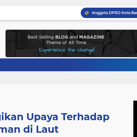
gikan Upaya Terhadap
man di Laut