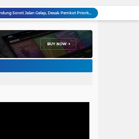
Anggota DPRD Kota Bandung Soroti Jalan Gelap, Desak Pemkot Prioritaskan Pembenahan PJU
Pemkot Bandung Gandeng Big Bad Wolf Hadirkan Festival Literasi Pages and Plates
H. Bagus Machdiyantoro Resmi Pimpin Komunitas BBC Periode 2026–2031, Siap Perkuat Solidaritas dan Hadirkan Program Nyata untuk Masyarakat
Ketum Paguyuban Cepot Motah Resmikan 28 UMKM, Siap Gelar Festival Budaya dan UMKM di Jalan Braga
Edi Rusyandi Terpilih Secara Aklamasi Pimpin Golkar Bandung Barat, Tonggak Baru Kepemimpinan Harmonis "Turun Ranjang"
Program Gaslah Kota Bandung Raih Apresiasi Pemerintah Pusat, Pengolahan Sampah Capai 30 Persen
Hikmah Setelah Ibadah Salat Jumat: Momentum Memperkuat Iman dan Kepedulian Sosial
Penataan Kabel Udara FO di Cimahi Capai 15 KM, Target Kota Bebas Kabel Semrawut
Bupati Jeje Ritchie Ismail Rotasikan Kadishub dan Kadisbudpar, Serta Lantik Ratusan ASN Bandung Barat
Menakar Udara dan Tanah di Kaki Manglayang: Minimnya Tutupan Pohon di Blok Padaemut-Cigupakan Tingkatkan Risiko Klimatologi dan Ekologi