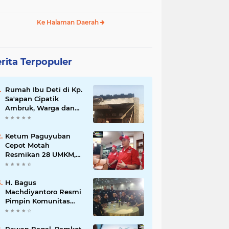
Ke Halaman Daerah
rita Terpopuler
Rumah Ibu Deti di Kp.
Sa'apan Cipatik
Ambruk, Warga dan
Pemdes Sigap Bantu
Korban
Ketum Paguyuban
Cepot Motah
Resmikan 28 UMKM,
Siap Gelar Festival
Budaya dan UMKM di
Jalan Braga
H. Bagus
Machdiyantoro Resmi
Pimpin Komunitas
BBC Periode 2026–
2031, Siap Perkuat
Solidaritas dan