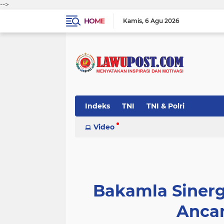
-->
HOME
Kamis
6 Agu 2026
Indeks
TNI
TNI & Polri
Video
Bakamla Siner
Anca