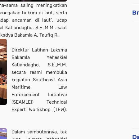
ama-sama saling meningkatkan
Br
enegakan hukum di laut, serta
adap ancaman di laut", ucap
l Katiandagho, S.E.,M.M., saat
sdya Bakamla A. Taufiq R.
Direktur Latihan Laksma
Bakamla Yeheskiel
Katiandagho, S.E.,M.M.
secara resmi membuka
kegiatan Southeast Asia
Maritime Law
Enforcement Initiative
(SEAMLEI) Technical
Expert Workshop (TEW),
Dalam sambutannya, tak
D