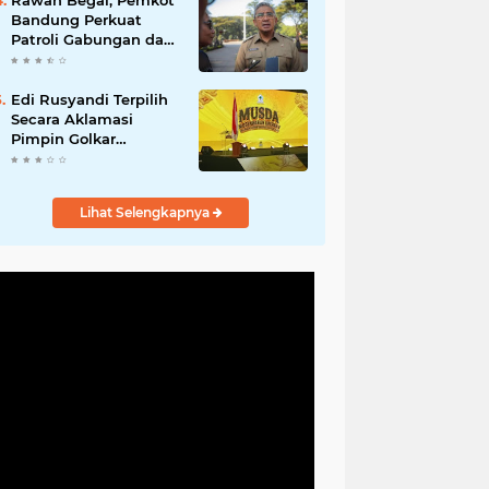
Rawan Begal, Pemkot
Hadirkan Program
Bandung Perkuat
Nyata untuk
Patroli Gabungan dan
Masyarakat
Pengawasan Digital
24 Jam
Edi Rusyandi Terpilih
Secara Aklamasi
Pimpin Golkar
Bandung Barat,
Tonggak Baru
Kepemimpinan
Lihat Selengkapnya
Harmonis "Turun
Ranjang"