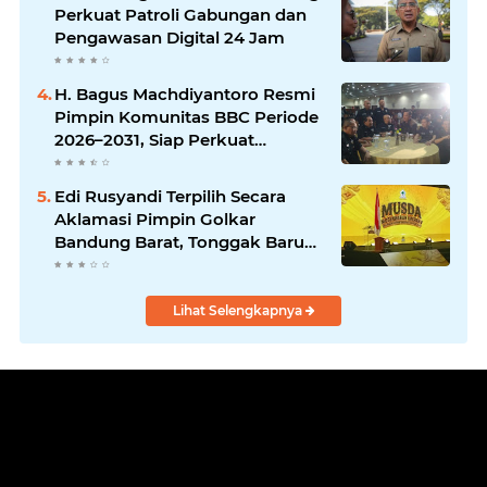
Perkuat Patroli Gabungan dan
Pengawasan Digital 24 Jam
H. Bagus Machdiyantoro Resmi
Pimpin Komunitas BBC Periode
2026–2031, Siap Perkuat
Solidaritas dan Hadirkan
Program Nyata untuk
Edi Rusyandi Terpilih Secara
Masyarakat
Aklamasi Pimpin Golkar
Bandung Barat, Tonggak Baru
Kepemimpinan Harmonis
"Turun Ranjang"
Lihat Selengkapnya