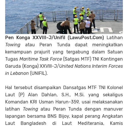
Pen Konga XXVIII-J/Unifil (LawuPost.Com)
Latihan
Towing
atau Peran Tunda dapat meningkatkan
kemampuan prajurit yang tergabung dalam Satuan
Tugas
Maritime Task Force
(Satgas MTF) TNI Kontingen
Garuda (Konga) XXVIII-J/
United Nations Interim Forces
in Lebanon
(UNIFIL).
Hal tersebut disampaikan Dansatgas MTF TNI Kolonel
Laut (P) Alan Dahlan, S.H., M.Si. yang sekaligus
Komandan KRI Usman Harun-359, usai melaksanakan
latihan
Towing
atau Peran Tunda dengan manuver
lapangan bersama BNS Bijoy, kapal perang Angkatan
Laut Bangladesh di Laut Mediterania, Kamis