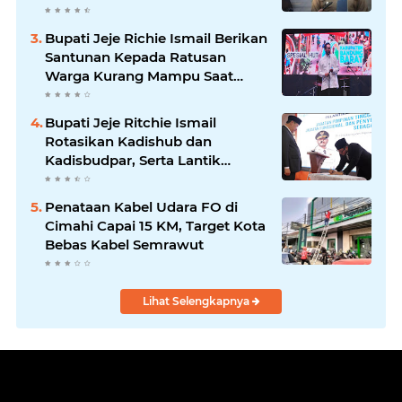
Bupati Jeje Richie Ismail Berikan
Santunan Kepada Ratusan
Warga Kurang Mampu Saat
Acara "JAJARANS FESTIVAL" di
Kota Baru Parahyangan
Bupati Jeje Ritchie Ismail
Rotasikan Kadishub dan
Kadisbudpar, Serta Lantik
Ratusan ASN Bandung Barat
Penataan Kabel Udara FO di
Cimahi Capai 15 KM, Target Kota
Bebas Kabel Semrawut
Lihat Selengkapnya