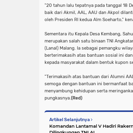
"20 tahun lalu tepatnya pada tanggal 18 D
baik dari Akmil, AAL, AAU dan Akpol dilant
oleh Presiden RI kedua Alm Soeharto," ken
Sementara itu Kepala Desa Kembang, Sah
merupakan salah satu binaan TNI Angkatan
(Lanal) Malang. Ia sebagai pemangku wila
berterimakasih atas bantuan sosial ini d
kepada masyarakat dalam bentuk kupon se
"Terimakasih atas bantuan dari Alumni AA
semoga dengan bantuan ini bermanfaat ba
menyambung kehidupan serta meringankan
pungkasnya.
(Red)
Artikel Selanjutnya
Komandan Lantamal V Hadiri Rakern
Dilingkungan TNI AL