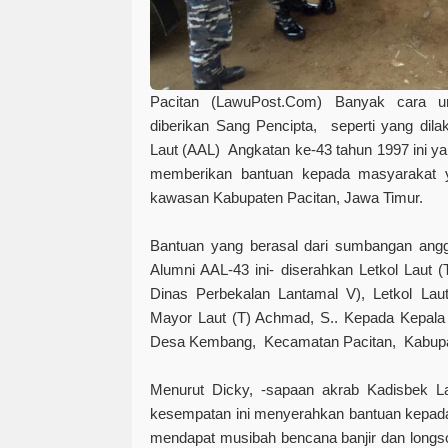
Pacitan (LawuPost.Com)
Banyak cara un
diberikan Sang Pencipta, seperti yang dil
Laut (AAL) Angkatan ke-43 tahun 1997 ini y
memberikan bantuan kepada masyarakat y
kawasan Kabupaten Pacitan, Jawa Timur.
Bantuan yang berasal dari sumbangan angg
Alumni AAL-43 ini- diserahkan Letkol Laut (
Dinas Perbekalan Lantamal V), Letkol Laut
Mayor Laut (T) Achmad, S.. Kepada Kepala
Desa Kembang, Kecamatan Pacitan, Kabupat
Menurut Dicky, -sapaan akrab Kadisbek La
kesempatan ini menyerahkan bantuan kepad
mendapat musibah bencana banjir dan longs