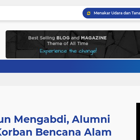
hun Mengabdi, Alumni
Korban Bencana Alam