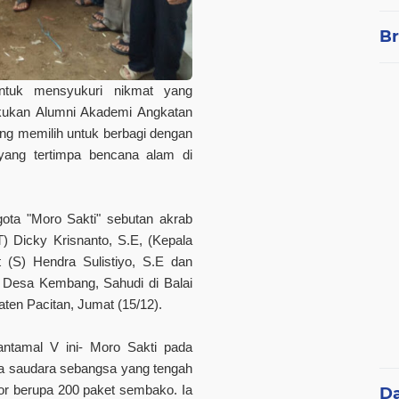
Br
tuk mensyukuri nikmat yang
akukan Alumni Akademi Angkatan
ang memilih untuk berbagi dengan
ang tertimpa bencana alam di
ota "Moro Sakti" sebutan akrab
T) Dicky Krisnanto, S.E, (Kepala
 (S) Hendra Sulistiyo, S.E dan
 Desa Kembang, Sahudi di Balai
en Pacitan, Jumat (15/12).
ntamal V ini- Moro Sakti pada
a saudara sebangsa yang tengah
or berupa 200 paket sembako. Ia
D