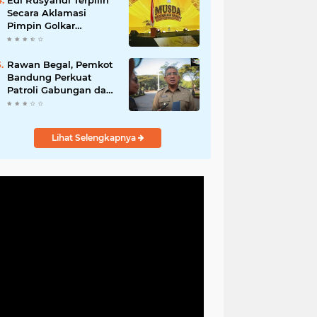
Edi Rusyandi Terpilih
Hadirkan Program
Secara Aklamasi
Nyata untuk
Pimpin Golkar
Masyarakat
Bandung Barat,
Tonggak Baru
Kepemimpinan
Rawan Begal, Pemkot
Harmonis "Turun
Bandung Perkuat
Ranjang"
Patroli Gabungan dan
Pengawasan Digital
24 Jam
Lihat Selengkapnya