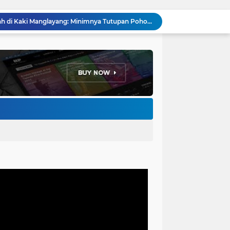
Menakar Udara dan Tanah di Kaki Manglayang: Minimnya Tutupan Pohon di Blok Padaemut-Cigupakan Tingkatkan Risiko Klimatologi dan Ekologi
Anggota DPRD Kota Bandung Soroti Jalan Gelap, Desak Pemkot Prioritaskan Pembenahan PJU
Pemkot Bandung Gandeng Big Bad Wolf Hadirkan Festival Literasi Pages and Plates
H. Bagus Machdiyantoro Resmi Pimpin Komunitas BBC Periode 2026–2031, Siap Perkuat Solidaritas dan Hadirkan Program Nyata untuk Masyarakat
Ketum Paguyuban Cepot Motah Resmikan 28 UMKM, Siap Gelar Festival Budaya dan UMKM di Jalan Braga
Edi Rusyandi Terpilih Secara Aklamasi Pimpin Golkar Bandung Barat, Tonggak Baru Kepemimpinan Harmonis "Turun Ranjang"
Program Gaslah Kota Bandung Raih Apresiasi Pemerintah Pusat, Pengolahan Sampah Capai 30 Persen
Hikmah Setelah Ibadah Salat Jumat: Momentum Memperkuat Iman dan Kepedulian Sosial
Penataan Kabel Udara FO di Cimahi Capai 15 KM, Target Kota Bebas Kabel Semrawut
Bupati Jeje Richie Ismail Berikan Santunan Kepada Ratusan Warga Kurang Mampu Saat Acara "JAJARAS FESTIVAL" di Kota Baru Parahyangan