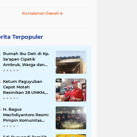
Ke Halaman Daerah
rita Terpopuler
Rumah Ibu Deti di Kp.
Sa'apan Cipatik
Ambruk, Warga dan
Pemdes Sigap Bantu
Korban
Ketum Paguyuban
Cepot Motah
Resmikan 28 UMKM,
Siap Gelar Festival
Budaya dan UMKM di
Jalan Braga
H. Bagus
Machdiyantoro Resmi
Pimpin Komunitas
BBC Periode 2026–
2031, Siap Perkuat
Solidaritas dan