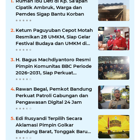
Rumah Ibu Deti di Kp. Sa'apan
Cipatik Ambruk, Warga dan
Pemdes Sigap Bantu Korban
Ketum Paguyuban Cepot Motah
Resmikan 28 UMKM, Siap Gelar
Festival Budaya dan UMKM di
Jalan Braga
H. Bagus Machdiyantoro Resmi
Pimpin Komunitas BBC Periode
2026–2031, Siap Perkuat
Solidaritas dan Hadirkan
Program Nyata untuk
Rawan Begal, Pemkot Bandung
Masyarakat
Perkuat Patroli Gabungan dan
Pengawasan Digital 24 Jam
Edi Rusyandi Terpilih Secara
Aklamasi Pimpin Golkar
Bandung Barat, Tonggak Baru
Kepemimpinan Harmonis