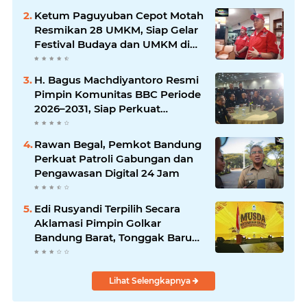
Ketum Paguyuban Cepot Motah
Resmikan 28 UMKM, Siap Gelar
Festival Budaya dan UMKM di
Jalan Braga
H. Bagus Machdiyantoro Resmi
Pimpin Komunitas BBC Periode
2026–2031, Siap Perkuat
Solidaritas dan Hadirkan
Program Nyata untuk
Rawan Begal, Pemkot Bandung
Masyarakat
Perkuat Patroli Gabungan dan
Pengawasan Digital 24 Jam
Edi Rusyandi Terpilih Secara
Aklamasi Pimpin Golkar
Bandung Barat, Tonggak Baru
Kepemimpinan Harmonis
"Turun Ranjang"
Lihat Selengkapnya