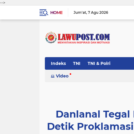
-->
HOME
Jum'at
7 Agu 2026
Indeks
TNI
TNI & Polri
Video
Danlanal Tegal 
Detik Proklamas