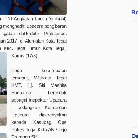
Br
 TNI Angkatan Laut (Danlanal)
ng menghadiri upacara pengibaran
gatan detik-detik Proklamasi
un 2017 di Alun-alun Kota Tegal
Kec. Tegal Timur Kota Tegal,
Kamis (17/8).
Pada kesempatan
tersebut, Walikota Tegal
KMT. Hj. Siti Mashita
Soeparno bertindak
sebagai Inspektur Upacara
, sedangkan Komandan
Upacara dipercayakan
kepada Kasubag Ops
Polres Tegal Kota AKP Tejo
D
Pramono,SH.