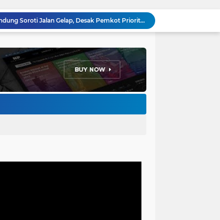
Anggota DPRD Kota Bandung Soroti Jalan Gelap, Desak Pemkot Prioritaskan Pembenahan PJU
Pemkot Bandung Gandeng Big Bad Wolf Hadirkan Festival Literasi Pages and Plates
H. Bagus Machdiyantoro Resmi Pimpin Komunitas BBC Periode 2026–2031, Siap Perkuat Solidaritas dan Hadirkan Program Nyata untuk Masyarakat
Ketum Paguyuban Cepot Motah Resmikan 28 UMKM, Siap Gelar Festival Budaya dan UMKM di Jalan Braga
Edi Rusyandi Terpilih Secara Aklamasi Pimpin Golkar Bandung Barat, Tonggak Baru Kepemimpinan Harmonis "Turun Ranjang"
Program Gaslah Kota Bandung Raih Apresiasi Pemerintah Pusat, Pengolahan Sampah Capai 30 Persen
Hikmah Setelah Ibadah Salat Jumat: Momentum Memperkuat Iman dan Kepedulian Sosial
Penataan Kabel Udara FO di Cimahi Capai 15 KM, Target Kota Bebas Kabel Semrawut
Bupati Jeje Ritchie Ismail Rotasikan Kadishub dan Kadisbudpar, Serta Lantik Ratusan ASN Bandung Barat
Menakar Udara dan Tanah di Kaki Manglayang: Minimnya Tutupan Pohon di Blok Padaemut-Cigupakan Tingkatkan Risiko Klimatologi dan Ekologi