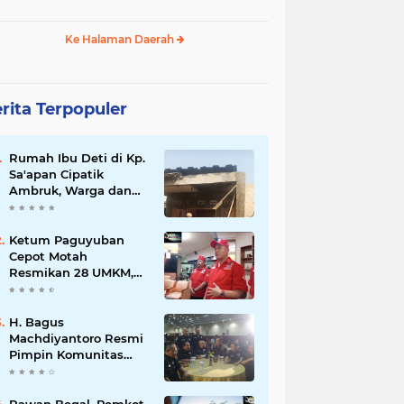
Ke Halaman Daerah
rita Terpopuler
Rumah Ibu Deti di Kp.
Sa'apan Cipatik
Ambruk, Warga dan
Pemdes Sigap Bantu
Korban
Ketum Paguyuban
Cepot Motah
Resmikan 28 UMKM,
Siap Gelar Festival
Budaya dan UMKM di
Jalan Braga
H. Bagus
Machdiyantoro Resmi
Pimpin Komunitas
BBC Periode 2026–
2031, Siap Perkuat
Solidaritas dan