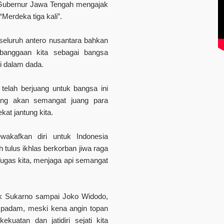
Gubernur Jawa Tengah mengajak
Merdeka tiga kali”.
eluruh antero nusantara bahkan
ebanggaan kita sebagai bangsa
i dalam dada.
telah berjuang untuk bangsa ini
nang akan semangat juang para
at jantung kita.
akafkan diri untuk Indonesia
tulus ikhlas berkorban jiwa raga
Tugas kita, menjaga api semangat
jak Sukarno sampai Joko Widodo,
gi padam, meski kena angin topan
uatan dan jatidiri sejati kita