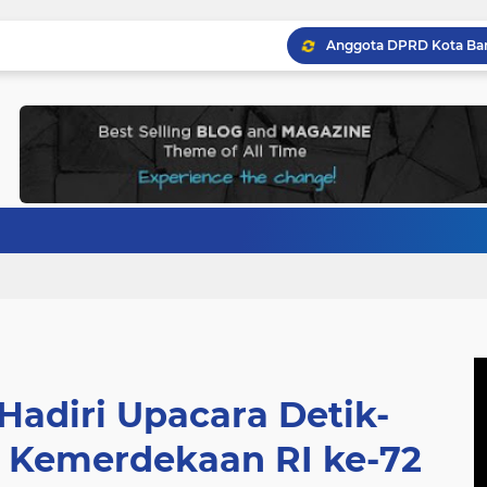
Hadiri Upacara Detik-
i Kemerdekaan RI ke-72