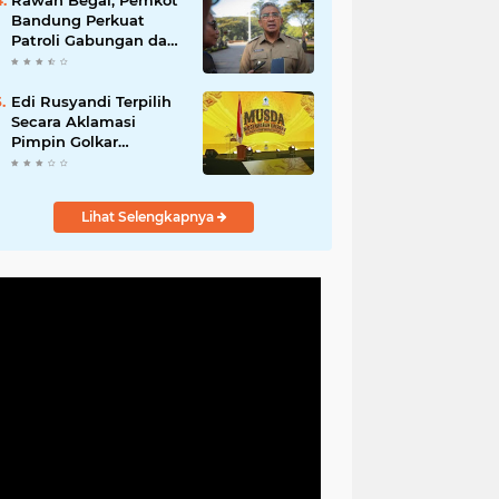
Rawan Begal, Pemkot
Hadirkan Program
Bandung Perkuat
Nyata untuk
Patroli Gabungan dan
Masyarakat
Pengawasan Digital
24 Jam
Edi Rusyandi Terpilih
Secara Aklamasi
Pimpin Golkar
Bandung Barat,
Tonggak Baru
Kepemimpinan
Lihat Selengkapnya
Harmonis "Turun
Ranjang"