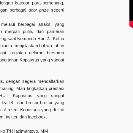
dengan kategori para pemenang,
engan berbagai
door prize
seperti
melalui berbagai atraksi yang
mo merpati putih, dan pameran
nteng saat Komando Run 2. Ketua
rbianto menjelaskan bahwa tahun
gai kegiatan gelaran bersama
ang tahun Kopassus yang sangat
s, dengan segera mendaftarkan
masing. Mari tingkatkan prestasi
n HUT Kopassus yang sangat
t-leaflet dan brosur-brosur yang
sial resmi Kopassus yang di link
m, twitter, dan facebook.
 Joko Tri Hadimantoyo, MM