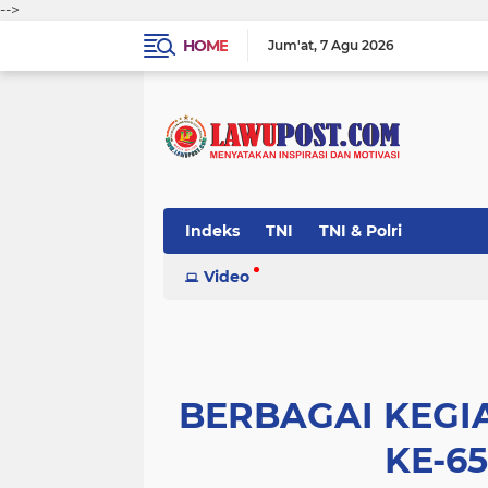
-->
HOME
Jum'at
7 Agu 2026
Indeks
TNI
TNI & Polri
Video
BERBAGAI KEGI
KE-6