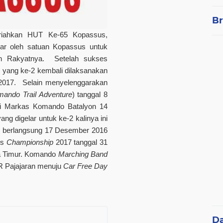
Br
iahkan HUT Ke-65 Kopassus,
lar oleh satuan Kopassus untuk
n Rakyatnya. Setelah sukses
yang ke-2 kembali dilaksanakan
 2017. Selain menyelenggarakan
ando Trail Adventure
) tanggal 8
 di Markas Komando Batalyon 14
ng digelar untuk ke-2 kalinya ini
 berlangsung 17 Desember 2016
us
Championship
2017 tanggal 31
ta Timur. Komando
Marching Band
OR Pajajaran menuju
Car Free Day
D