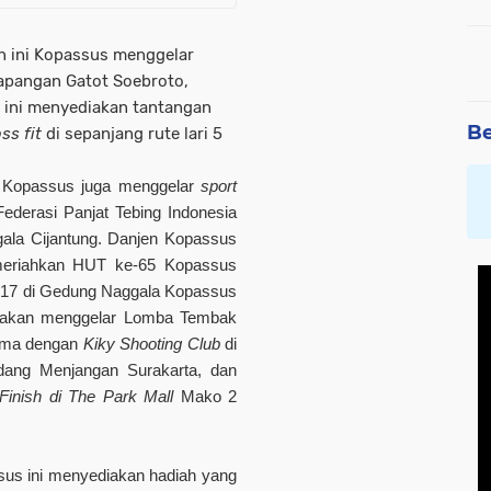
n ini Kopassus menggelar
Lapangan Gatot Soebroto,
 ini menyediakan tantangan
Be
ss fit
di sepanjang rute lari 5
, Kopassus juga menggelar
sport
derasi Panjat Tebing Indonesia
ala Cijantung. Danjen Kopassus
emeriahkan HUT ke-65 Kopassus
 2017 di Gedung Naggala Kopassus
s akan menggelar Lomba Tembak
sama dengan
Kiky Shooting Club
di
ang Menjangan Surakarta, dan
Finish di The Park Mall
Mako 2
sus ini menyediakan hadiah yang