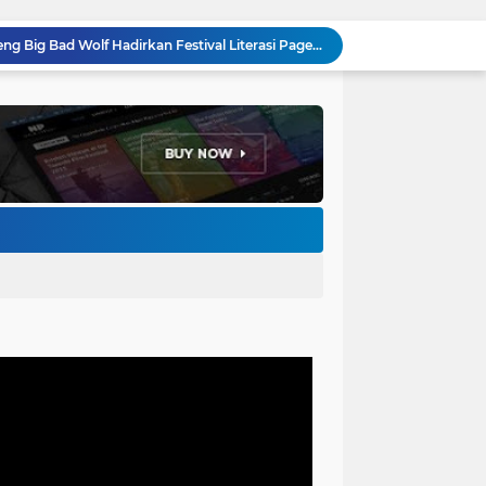
Pemkot Bandung Gandeng Big Bad Wolf Hadirkan Festival Literasi Pages and Plates
H. Bagus Machdiyantoro Resmi Pimpin Komunitas BBC Periode 2026–2031, Siap Perkuat Solidaritas dan Hadirkan Program Nyata untuk Masyarakat
Ketum Paguyuban Cepot Motah Resmikan 28 UMKM, Siap Gelar Festival Budaya dan UMKM di Jalan Braga
Edi Rusyandi Terpilih Secara Aklamasi Pimpin Golkar Bandung Barat, Tonggak Baru Kepemimpinan Harmonis "Turun Ranjang"
Program Gaslah Kota Bandung Raih Apresiasi Pemerintah Pusat, Pengolahan Sampah Capai 30 Persen
Hikmah Setelah Ibadah Salat Jumat: Momentum Memperkuat Iman dan Kepedulian Sosial
Penataan Kabel Udara FO di Cimahi Capai 15 KM, Target Kota Bebas Kabel Semrawut
Bupati Jeje Ritchie Ismail Rotasikan Kadishub dan Kadisbudpar, Serta Lantik Ratusan ASN Bandung Barat
Menakar Udara dan Tanah di Kaki Manglayang: Minimnya Tutupan Pohon di Blok Padaemut-Cigupakan Tingkatkan Risiko Klimatologi dan Ekologi
Anggota DPRD Kota Bandung Soroti Jalan Gelap, Desak Pemkot Prioritaskan Pembenahan PJU