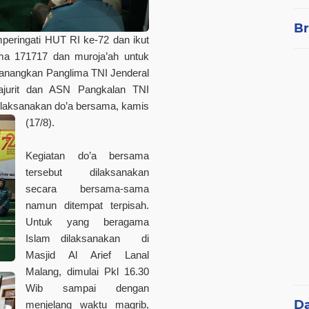
Br
eringati HUT RI ke-72 dan ikut
a 171717 dan muroja’ah untuk
icanangkan Panglima TNI Jenderal
jurit dan ASN Pangkalan TNI
elaksanakan do’a bersama, kamis
(17/8).
Kegiatan do’a bersama
tersebut dilaksanakan
secara bersama-sama
namun ditempat terpisah.
Untuk yang beragama
Islam dilaksanakan di
Masjid Al Arief Lanal
Malang, dimulai Pkl 16.30
Wib sampai dengan
D
menjelang waktu magrib,