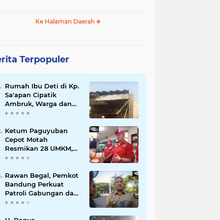
Ke Halaman Daerah
rita Terpopuler
Rumah Ibu Deti di Kp.
Sa'apan Cipatik
Ambruk, Warga dan
Pemdes Sigap Bantu
Korban
Ketum Paguyuban
Cepot Motah
Resmikan 28 UMKM,
Siap Gelar Festival
Budaya dan UMKM di
Jalan Braga
Rawan Begal, Pemkot
Bandung Perkuat
Patroli Gabungan dan
Pengawasan Digital
24 Jam