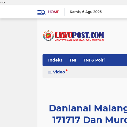
-->
HOME
Kamis
6 Agu 2026
Indeks
TNI
TNI & Polri
Video
Danlanal Malan
171717 Dan Muro