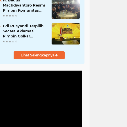
H. Bagus
Machdiyantoro Resmi
Pimpin Komunitas
BBC Periode 2026–
2031, Siap Perkuat
Solidaritas dan
Edi Rusyandi Terpilih
Hadirkan Program
Secara Aklamasi
Nyata untuk
Pimpin Golkar
Masyarakat
Bandung Barat,
Tonggak Baru
Kepemimpinan
Lihat Selengkapnya
Harmonis "Turun
Ranjang"