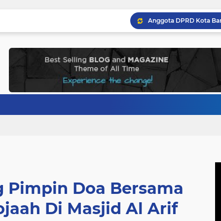
g Pimpin Doa Bersama
jaah Di Masjid Al Arif