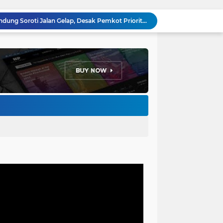
Anggota DPRD Kota Bandung Soroti Jalan Gelap, Desak Pemkot Prioritaskan Pembenahan PJU
Pemkot Bandung Gandeng Big Bad Wolf Hadirkan Festival Literasi Pages and Plates
H. Bagus Machdiyantoro Resmi Pimpin Komunitas BBC Periode 2026–2031, Siap Perkuat Solidaritas dan Hadirkan Program Nyata untuk Masyarakat
Ketum Paguyuban Cepot Motah Resmikan 28 UMKM, Siap Gelar Festival Budaya dan UMKM di Jalan Braga
Edi Rusyandi Terpilih Secara Aklamasi Pimpin Golkar Bandung Barat, Tonggak Baru Kepemimpinan Harmonis "Turun Ranjang"
Program Gaslah Kota Bandung Raih Apresiasi Pemerintah Pusat, Pengolahan Sampah Capai 30 Persen
Hikmah Setelah Ibadah Salat Jumat: Momentum Memperkuat Iman dan Kepedulian Sosial
Penataan Kabel Udara FO di Cimahi Capai 15 KM, Target Kota Bebas Kabel Semrawut
Bupati Jeje Ritchie Ismail Rotasikan Kadishub dan Kadisbudpar, Serta Lantik Ratusan ASN Bandung Barat
Menakar Udara dan Tanah di Kaki Manglayang: Minimnya Tutupan Pohon di Blok Padaemut-Cigupakan Tingkatkan Risiko Klimatologi dan Ekologi