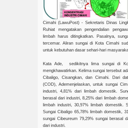
Cimahi (LawuPost) -
Sekretaris Dinas Ling
Ruhiat mengatakan pengendalian pengaw
limbah harus ditingkatkan. Pasalnya, sung
tercemar. Aliran sungai di Kota Cimahi sud
untuk kebutuhan dasar sehari-hari masyarak
Kata Ade, sedikitnya lima sungai di Ko
mengkhawatirkan. Kelima sungai tersebut ad
Cibaligo, Cisangkan, dan Cimahi. Dari 
(COD), Ademenjelaskan, untuk sungai Cima
industri, 4,81% dari limbah domestik. Su
berasal dari industri, 8,25% dari limbah dom
limbah industri, 30,97% limbah domestik. 
Sungai Cibaligo 65,78% limbah domestik, 3
sungai Cibeureum 79,29% sungai berasal d
dari industri.