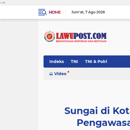
-->
HOME
Jum'at
7 Agu 2026
Indeks
TNI
TNI & Polri
Video
Sungai di Ko
Pengawasa