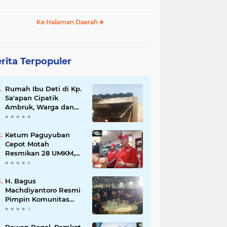
Ke Halaman Daerah
rita Terpopuler
Rumah Ibu Deti di Kp.
Sa'apan Cipatik
Ambruk, Warga dan
Pemdes Sigap Bantu
Korban
Ketum Paguyuban
Cepot Motah
Resmikan 28 UMKM,
Siap Gelar Festival
Budaya dan UMKM di
Jalan Braga
H. Bagus
Machdiyantoro Resmi
Pimpin Komunitas
BBC Periode 2026–
2031, Siap Perkuat
Solidaritas dan