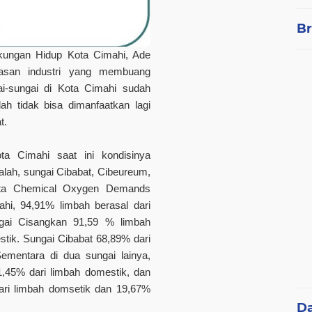
Br
kungan Hidup Kota Cimahi, Ade
asan industri yang membuang
ai-sungai di Kota Cimahi sudah
ah tidak bisa dimanfaatkan lagi
at.
ta Cimahi saat ini kondisinya
alah, sungai Cibabat, Cibeureum,
data Chemical Oxygen Demands
hi, 94,91% limbah berasal dari
ngai Cisangkan 91,59 % limbah
estik. Sungai Cibabat 68,89% dari
Sementara di dua sungai lainya,
1,45% dari limbah domestik, dan
ari limbah domsetik dan 19,67%
D