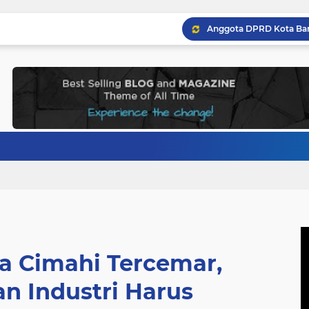
ta Cimahi Tercemar,
n Industri Harus