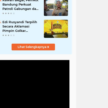
Rawan Begal, Pemkot
Hadirkan Program
Bandung Perkuat
Nyata untuk
Patroli Gabungan dan
Masyarakat
Pengawasan Digital
24 Jam
Edi Rusyandi Terpilih
Secara Aklamasi
Pimpin Golkar
Bandung Barat,
Tonggak Baru
Kepemimpinan
Lihat Selengkapnya
Harmonis "Turun
Ranjang"