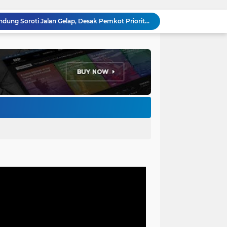
Anggota DPRD Kota Bandung Soroti Jalan Gelap, Desak Pemkot Prioritaskan Pembenahan PJU
Pemkot Bandung Gandeng Big Bad Wolf Hadirkan Festival Literasi Pages and Plates
H. Bagus Machdiyantoro Resmi Pimpin Komunitas BBC Periode 2026–2031, Siap Perkuat Solidaritas dan Hadirkan Program Nyata untuk Masyarakat
Ketum Paguyuban Cepot Motah Resmikan 28 UMKM, Siap Gelar Festival Budaya dan UMKM di Jalan Braga
Edi Rusyandi Terpilih Secara Aklamasi Pimpin Golkar Bandung Barat, Tonggak Baru Kepemimpinan Harmonis "Turun Ranjang"
Program Gaslah Kota Bandung Raih Apresiasi Pemerintah Pusat, Pengolahan Sampah Capai 30 Persen
Hikmah Setelah Ibadah Salat Jumat: Momentum Memperkuat Iman dan Kepedulian Sosial
Penataan Kabel Udara FO di Cimahi Capai 15 KM, Target Kota Bebas Kabel Semrawut
Bupati Jeje Ritchie Ismail Rotasikan Kadishub dan Kadisbudpar, Serta Lantik Ratusan ASN Bandung Barat
Menakar Udara dan Tanah di Kaki Manglayang: Minimnya Tutupan Pohon di Blok Padaemut-Cigupakan Tingkatkan Risiko Klimatologi dan Ekologi