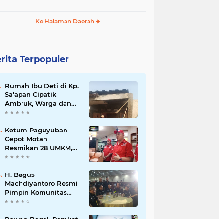
Ke Halaman Daerah
rita Terpopuler
Rumah Ibu Deti di Kp.
Sa'apan Cipatik
Ambruk, Warga dan
Pemdes Sigap Bantu
Korban
Ketum Paguyuban
Cepot Motah
Resmikan 28 UMKM,
Siap Gelar Festival
Budaya dan UMKM di
Jalan Braga
H. Bagus
Machdiyantoro Resmi
Pimpin Komunitas
BBC Periode 2026–
2031, Siap Perkuat
Solidaritas dan