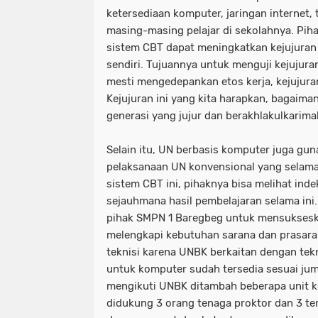
ketersediaan komputer, jaringan internet,
masing-masing pelajar di sekolahnya. Pi
sistem CBT dapat meningkatkan kejujuran
sendiri. Tujuannya untuk menguji kejujuran
mesti mengedepankan etos kerja, kejujur
Kejujuran ini yang kita harapkan, bagaiman
generasi yang jujur dan berakhlakulkarimah
Selain itu, UN berbasis komputer juga gu
pelaksanaan UN konvensional yang selama i
sistem CBT ini, pihaknya bisa melihat inde
sejauhmana hasil pembelajaran selama ini
pihak SMPN 1 Baregbeg untuk mensukses
melengkapi kebutuhan sarana dan prasar
teknisi karena UNBK berkaitan dengan tekn
untuk komputer sudah tersedia sesuai jum
mengikuti UNBK ditambah beberapa unit 
didukung 3 orang tenaga proktor dan 3 tena