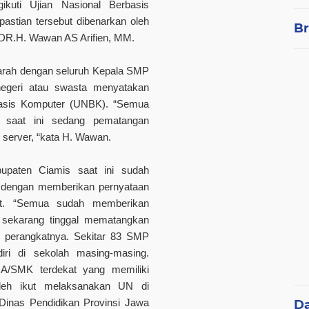
ikuti Ujian Nasional Berbasis
stian tersebut dibenarkan oleh
Br
 DR.H. Wawan AS Arifien, MM.
arah dengan seluruh Kepala SMP
egeri atau swasta menyatakan
basis Komputer (UNBK). “Semua
 saat ini sedang pematangan
 server, “kata H. Wawan.
paten Ciamis saat ini sudah
dengan memberikan pernyataan
at. “Semua sudah memberikan
, sekarang tinggal mematangkan
an perangkatnya. Sekitar 83 SMP
ri di sekolah masing-masing.
/SMK terdekat yang memiliki
oleh ikut melaksanakan UN di
Dinas Pendidikan Provinsi Jawa
D