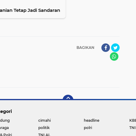
tanian Tetap Jadi Sandaran
BAGIKAN
egori
dung
cimahi
headline
KB
hraga
politik
polri
TNI
& Polri
TNI AL