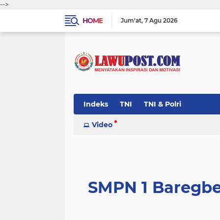
-->
HOME
Jum'at
7 Agu 2026
Indeks
TNI
TNI & Polri
Video
SMPN 1 Baregbe