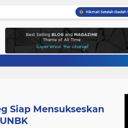
g Siap Mensukseskan
UNBK