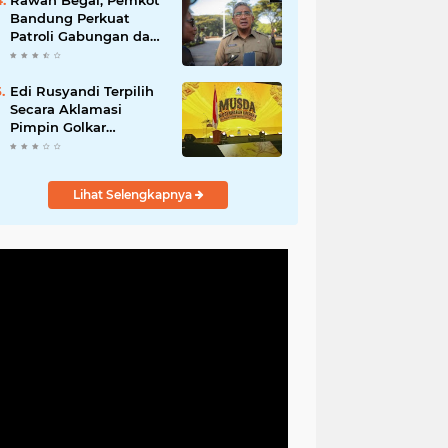
Rawan Begal, Pemkot
Hadirkan Program
Bandung Perkuat
Nyata untuk
Patroli Gabungan dan
Masyarakat
Pengawasan Digital
24 Jam
Edi Rusyandi Terpilih
Secara Aklamasi
Pimpin Golkar
Bandung Barat,
Tonggak Baru
Kepemimpinan
Lihat Selengkapnya
Harmonis "Turun
Ranjang"