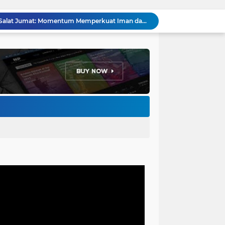
Penataan Kabel Udara FO di Cimahi Capai 15 KM, Target Kota Bebas Kabel Semrawut
Bupati Jeje Ritchie Ismail Rotasikan Kadishub dan Kadisbudpar, Serta Lantik Ratusan ASN Bandung Barat
Menakar Udara dan Tanah di Kaki Manglayang: Minimnya Tutupan Pohon di Blok Padaemut-Cigupakan Tingkatkan Risiko Klimatologi dan Ekologi
Anggota DPRD Kota Bandung Soroti Jalan Gelap, Desak Pemkot Prioritaskan Pembenahan PJU
Pemkot Bandung Gandeng Big Bad Wolf Hadirkan Festival Literasi Pages and Plates
H. Bagus Machdiyantoro Resmi Pimpin Komunitas BBC Periode 2026–2031, Siap Perkuat Solidaritas dan Hadirkan Program Nyata untuk Masyarakat
Ketum Paguyuban Cepot Motah Resmikan 28 UMKM, Siap Gelar Festival Budaya dan UMKM di Jalan Braga
Edi Rusyandi Terpilih Secara Aklamasi Pimpin Golkar Bandung Barat, Tonggak Baru Kepemimpinan Harmonis "Turun Ranjang"
Program Gaslah Kota Bandung Raih Apresiasi Pemerintah Pusat, Pengolahan Sampah Capai 30 Persen
Hikmah Setelah Ibadah Salat Jumat: Momentum Memperkuat Iman dan Kepedulian Sosial