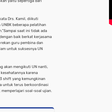
an yaitu sepertiga dari
ta Drs. Kamil, diikuti
 UNBK beberapa pelatihan
n.”Sampai saat ini tidak ada
i dengan baik berkat kerjasama
n-rekan guru pembina dan
alam untuk suksesnya UN
ng akan mengikuti UN nanti,
 kesehatannya karena
 3 shift yang kemungkinan
a untuk terus berkoordinasi
emperlajari soal-soal ujian.