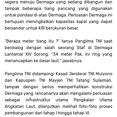
segera menuju
D
ermaga yang sedang dibangun
dan
tampak beberapa tiang pancang yang digunakan
untuk pondasi di atas Dermaga
. Perluasan
D
ermaga ini
bertujuan meningkatkan kapasitas
k
apal yang dapat
bersandar untuk KRI berukuran besar.
“
Berapa meter tiang itu
?
”
tanya Panglima TNI saat
berdialog
dengan salah seorang Staf
di
D
ermaga
Lantamal XIV Sorong.
“
34 meter
P
ak, ini ring yang
menancapkan ke dasar laut,
”
jawab
nya
.
Panglima TNI didampingi Kasad Jenderal TN
I
Mulyono
dan Kapuspen TNI Mayjen TNI Tatang Sulaiman
,
tampak dengan serius
memperhatikan konstruksi
D
ermaga yang rencananya akan mengalami perluasan
sebagai infrastruktur utama Pangkalan Utama
Angkatan Laut, dilanjutkan melihat foto-foto proses
pembangunan dari tahap I hingga tahap VI.