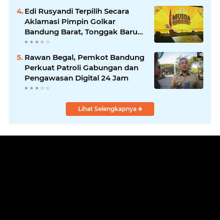
Program Nyata untuk
Edi Rusyandi Terpilih Secara
Masyarakat
Aklamasi Pimpin Golkar
Bandung Barat, Tonggak Baru
Kepemimpinan Harmonis
"Turun Ranjang"
Rawan Begal, Pemkot Bandung
Perkuat Patroli Gabungan dan
Pengawasan Digital 24 Jam
Lihat Selengkapnya