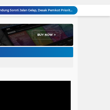
Anggota DPRD Kota Bandung Soroti Jalan Gelap, Desak Pemkot Prioritaskan Pembenahan PJU
Pemkot Bandung Gandeng Big Bad Wolf Hadirkan Festival Literasi Pages and Plates
H. Bagus Machdiyantoro Resmi Pimpin Komunitas BBC Periode 2026–2031, Siap Perkuat Solidaritas dan Hadirkan Program Nyata untuk Masyarakat
Ketum Paguyuban Cepot Motah Resmikan 28 UMKM, Siap Gelar Festival Budaya dan UMKM di Jalan Braga
Edi Rusyandi Terpilih Secara Aklamasi Pimpin Golkar Bandung Barat, Tonggak Baru Kepemimpinan Harmonis "Turun Ranjang"
Program Gaslah Kota Bandung Raih Apresiasi Pemerintah Pusat, Pengolahan Sampah Capai 30 Persen
Hikmah Setelah Ibadah Salat Jumat: Momentum Memperkuat Iman dan Kepedulian Sosial
Penataan Kabel Udara FO di Cimahi Capai 15 KM, Target Kota Bebas Kabel Semrawut
Bupati Jeje Ritchie Ismail Rotasikan Kadishub dan Kadisbudpar, Serta Lantik Ratusan ASN Bandung Barat
Menakar Udara dan Tanah di Kaki Manglayang: Minimnya Tutupan Pohon di Blok Padaemut-Cigupakan Tingkatkan Risiko Klimatologi dan Ekologi