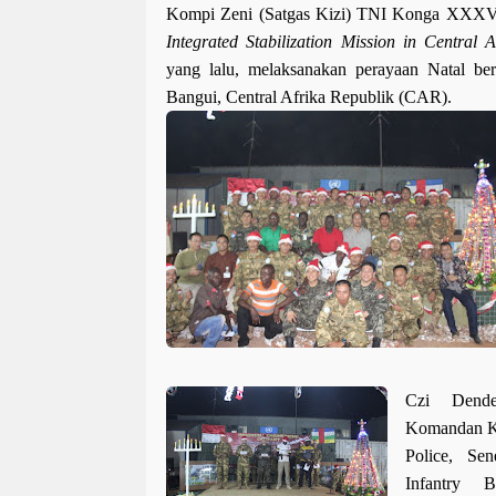
Kompi Zeni (Satgas Kizi) TNI Konga XXXV
Integrated Stabilization Mission in Central 
yang lalu,
melak
sanakan perayaan Natal b
Bangui
,
Central Afrika Republik (CAR).
Czi
Dend
Komandan Ko
Police, Sen
Infantry
Ba