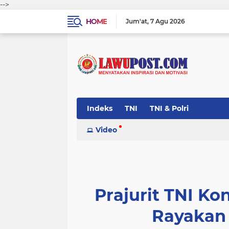
-->
HOME
Jum'at
7 Agu 2026
Indeks
TNI
TNI & Polri
Video
Prajurit TNI K
Rayakan 