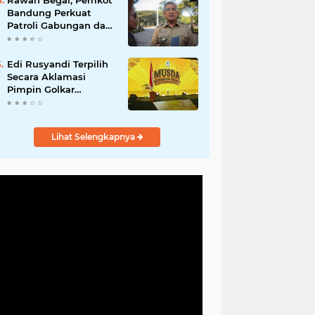
Rawan Begal, Pemkot
Hadirkan Program
Bandung Perkuat
Nyata untuk
Patroli Gabungan dan
Masyarakat
Pengawasan Digital
24 Jam
Edi Rusyandi Terpilih
Secara Aklamasi
Pimpin Golkar
Bandung Barat,
Tonggak Baru
Kepemimpinan
Lihat Selengkapnya
Harmonis "Turun
Ranjang"