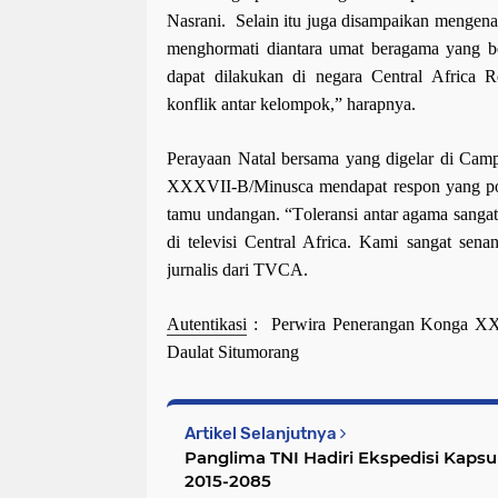
Nasrani.
Selain itu juga disampaikan mengenai
menghormati diantara umat beragama yang b
dapat dilakukan di negara Central Africa
R
konflik antar kelompok
,” harapnya
.
Perayaan Natal bersama yang digelar di Ca
XXXVII-B/Minusca
mendapat respon y
an
g p
tamu undangan.
“T
oleransi antar agama sanga
di televisi Central Africa
. Kami sangat senan
jurnalis dari TVCA.
Autentikasi
: Perwira Penerangan Konga X
Daulat Situmorang
Artikel Selanjutnya
Panglima TNI Hadiri Ekspedisi Kaps
2015-2085