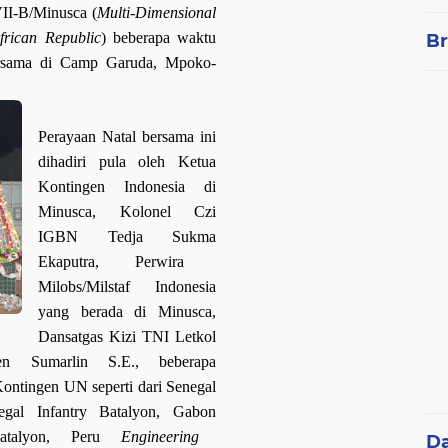
II-B/Minusca (
Multi-Dimensional
African Republic
) beberapa waktu
Br
ersama di Camp Garuda, Mpoko
-
Perayaan Natal
bersama
ini
dihadiri
pula oleh K
etua
K
ontingen Indonesia di
Minusca, Kolonel Czi
IGBN
Tedja Sukma
Ekaputra
, Perwira
Milobs/Milstaf Indonesia
yang berada di Minusca,
Dansatgas Kizi TNI Letkol
en Sumarlin
S.E.
,
beberapa
ntingen UN seperti dari Senegal
egal
Infantry
Batalyon, Gabon
talyon, Peru
Engineering
D