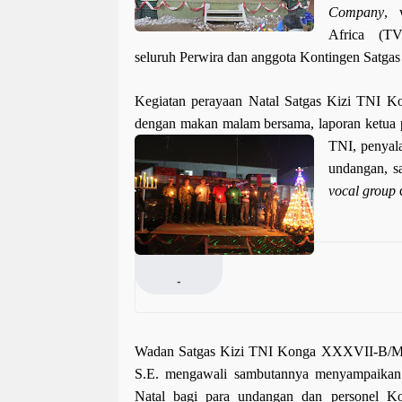
Company
, 
Africa (TV
seluruh Perwira dan anggota
K
ontingen Satgas
Kegiatan perayaan Natal Satgas Kizi TNI 
dengan makan malam bersama, laporan ketua 
TNI,
p
enyal
undangan, s
vocal group
d
-
Wadan Satgas Kizi TNI Konga XXXVII-B/M
S.E. mengawali sambutannya
menyampaikan 
Natal bagi para undangan dan person
e
l
K