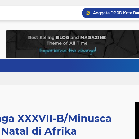
onga XXXVII-B/Minusca
Natal di Afrika