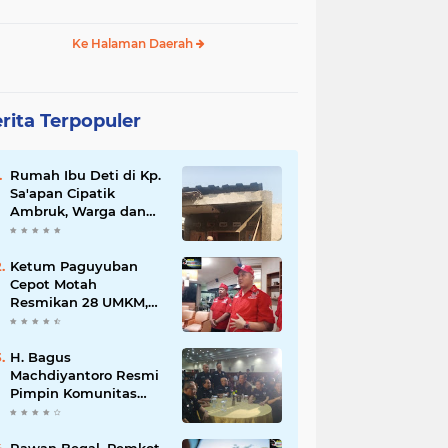
Ke Halaman Daerah
rita Terpopuler
Rumah Ibu Deti di Kp.
Sa'apan Cipatik
Ambruk, Warga dan
Pemdes Sigap Bantu
Korban
Ketum Paguyuban
Cepot Motah
Resmikan 28 UMKM,
Siap Gelar Festival
Budaya dan UMKM di
Jalan Braga
H. Bagus
Machdiyantoro Resmi
Pimpin Komunitas
BBC Periode 2026–
2031, Siap Perkuat
Solidaritas dan