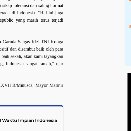
 sikap toleransi dan saling hormat
erada di Indonesia.
“H
al ini juga
epublic
yang masih terus terjadi
mp Garuda Satgas Kizi TNI Konga
ositif
d
an disambut baik oleh para
t baik sekali, akan kami tayangkan
g, Indonesia sangat ramah,” ujar
XXVII-B/Minusca
,
Mayor Marinir
ul Waktu Impian Indonesia