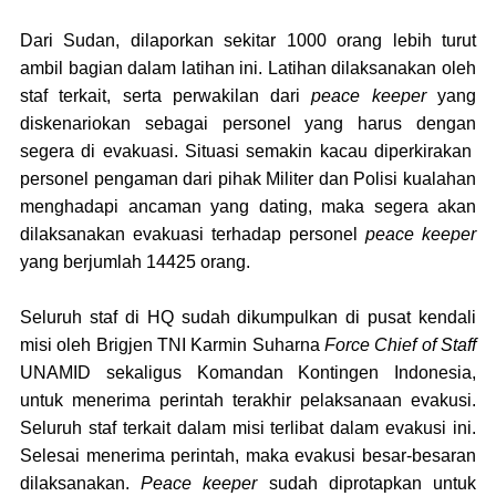
Dari Sudan, dilaporkan sekitar 1000 orang lebih turut
ambil bagian dalam latihan ini. Latihan dilaksanakan oleh
staf terkait
, s
erta perwakilan dari
peace keeper
yang
diskenariokan sebagai personel yang harus dengan
segera di evakuasi. Situasi semakin kacau diperkirakan
personel pengaman dari pihak Militer dan Polisi kualahan
menghadapi ancaman yang dating
,
m
aka segera akan
dilaksanakan evaku
a
si terhadap personel
peace keeper
yang berjumlah 14425
o
rang.
Seluruh staf di HQ sudah dikumpulkan di pusat kendali
misi oleh Brigjen TNI Karmin Suharna
Force Chief of Staff
UNAMID sekaligus Komandan Kontingen Indonesia,
untuk menerima perintah terakhir pelaksanaan evakusi.
Seluruh staf terkait dalam misi terlibat dalam evakusi ini.
Selesai menerima perintah
,
maka evakusi besar-besaran
dilaksanakan.
Peace keeper
sudah diprotapkan untuk