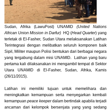
Sudan,
Afrika
(LawuPost)
UNAMID
(United Nations
African Union Mission in Darfur)
HQ
(
Head Quarter
)
yang
terletak di El-Fasher, Sudan Utara melaksanakan Latihan
Terintegrasi dengan melibatkan seluruh komponen baik
Sipil, Militer maupun Polisi bentukan dari berbagai
n
egara
yang tergabung dalam misi UNAMID.
Latihan yang baru
pertama kali dilaksanakan ini mengambil tempat di Sektor
Utara UNAMID di El-Fasher, Sudan, Afrika
,
Kamis
(
2
6
/11
/2015)
.
Latihan ini memiliki tujuan untuk memelihara dan
meningkatkan kemampuan
serta menyegarkan kembali
kemampuan
p
eace
keeper
dalam bertindak apabila terjadi
ancaman dari kelompok bersenjata yang yang sedang