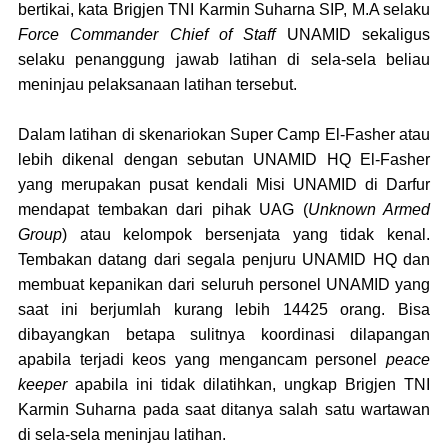
bertikai,
kata
Brigjen TNI Karmin Suharna SIP, M.A selaku
Force Commander Chief of Staff
UNAMID sekaligus
selaku penanggung jawab latihan di sela-sela beliau
meninjau pelaksanaan latihan tersebut.
Dalam latihan di skenariokan Super Camp El-Fasher atau
lebih dikenal dengan sebutan UNAMID HQ El-Fasher
yang merupakan pusat kendali Misi UNAMID di Darfur
mendapat tembakan dari pihak UAG (
Unknown Armed
Group
) atau kelompok bersenjata yang tidak kenal.
Tembakan datang dari segala penjuru UNAMID HQ dan
membuat kepanikan dari seluruh personel UNAMID yang
saat ini berjumlah kurang lebih 14425
o
rang. Bisa
dibayan
g
kan betapa sulitnya koordinasi dilapangan
apabila terjadi keos yang mengancam personel
peace
keeper
apabila ini tidak dilatihkan,
u
ngkap Brigjen TNI
Karmin Suharna pada saat ditanya salah satu wartawan
di sela-sela meninjau latihan.