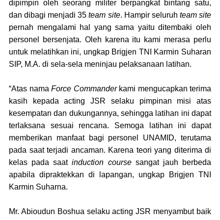
dipimpin oleh seorang militer berpangkat bintang satu
,
d
an dibagi menjadi 35
team site
. Hampir seluruh
team site
pernah mengalami hal yang sama yaitu ditembaki oleh
personel bersenjata. Oleh karena itu kami merasa perlu
untuk melatihkan ini, ungkap Brigjen TNI Karmin Suharan
SIP, M.A
.
di sela-sela meninjau pelaksanaan latihan.
“Atas nama
Force Commander
kami mengucapkan terima
kasih kepada
ac
ting JSR selaku pimpinan misi atas
kesempatan dan dukungannya
,
sehingga latihan ini dapat
terlaksana sesuai rencana. Semoga latihan ini dapat
memberikan manfaat bagi personel UNAMID
,
terutama
pada saat terjadi ancaman. Karena teori yang diterima di
kelas pada saat
induction course
sangat jauh berbeda
apabila dipraktekkan di lapangan, ungkap Brigjen TNI
Karmin Suharna.
Mr. Abioudun Boshua selaku acting JSR menyambut baik