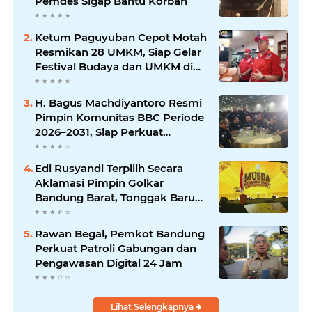
Pemdes Sigap Bantu Korban
Ketum Paguyuban Cepot Motah
Resmikan 28 UMKM, Siap Gelar
Festival Budaya dan UMKM di
Jalan Braga
H. Bagus Machdiyantoro Resmi
Pimpin Komunitas BBC Periode
2026–2031, Siap Perkuat
Solidaritas dan Hadirkan
Program Nyata untuk
Edi Rusyandi Terpilih Secara
Masyarakat
Aklamasi Pimpin Golkar
Bandung Barat, Tonggak Baru
Kepemimpinan Harmonis
"Turun Ranjang"
Rawan Begal, Pemkot Bandung
Perkuat Patroli Gabungan dan
Pengawasan Digital 24 Jam
Lihat Selengkapnya