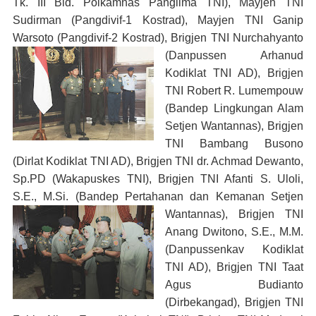
Tk. III Bid. Polkamnas Panglima TNI), Mayjen TNI
Sudirman (Pangdivif-1 Kostrad), Mayjen TNI Ganip
Warsoto (Pangdivif-2 Kostrad), Brigjen TNI
Nurchahyanto
(Danpussen Arhanud
Kodiklat TNI AD), Brigjen
TNI Robert R. Lumempouw
(Bandep Lingkungan Alam
Setjen Wantannas), Brigjen
TNI Bambang Busono
(Dirlat Kodiklat TNI AD), Brigjen TNI dr. Achmad Dewanto,
Sp.PD (Wakapuskes TNI), Brigjen TNI Afanti S. Uloli,
S.E., M.Si. (Bandep Pertahanan dan Kemanan Setjen
Wantannas),
Brigjen TNI
Anang Dwitono, S.E., M.M.
(Danpussenkav Kodiklat
TNI AD), Brigjen TNI Taat
Agus Budianto
(Dirbekangad), Brigjen TNI