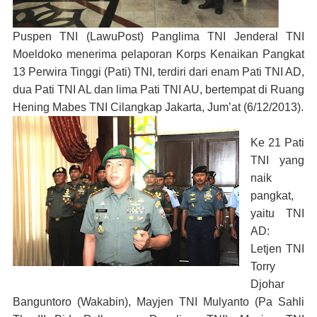
Puspen TNI (LawuPost)
Panglima TNI Jenderal TNI
Moeldoko menerima pelaporan Korps Kenaikan Pangkat
13 Perwira Tinggi (Pati) TNI, terdiri dari enam Pati TNI AD,
dua Pati TNI AL dan lima Pati TNI AU, bertempat di Ruang
Hening Mabes TNI Cilangkap Jakarta, Jum’at (6/12/2013).
Ke 21 Pati
TNI yang
naik
pangkat,
yaitu
TNI
AD
:
Letjen TNI
Torry
Djohar
Banguntoro (Wakabin), Mayjen TNI Mulyanto (Pa Sahli