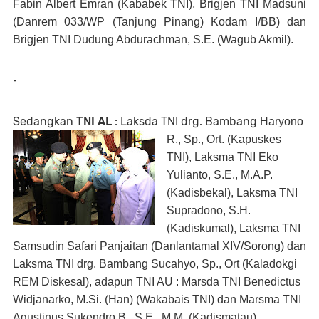
Fabin Albert Emran (Kababek TNI), Brigjen TNI Madsuni
(Danrem 033/WP (Tanjung Pinang) Kodam I/BB) dan
Brigjen TNI Dudung Abdurachman, S.E. (Wagub Akmil).
-
Sedangkan
TNI AL
: Laksda TNI drg. Bambang
Haryono
R., Sp., Ort. (Kapuskes
TNI), Laksma TNI Eko
Yulianto, S.E., M.A.P.
(Kadisbekal), Laksma TNI
Supradono, S.H.
(Kadiskumal), Laksma TNI
Samsudin Safari Panjaitan (Danlantamal XIV/Sorong) dan
Laksma TNI drg. Bambang Sucahyo, Sp., Ort (Kaladokgi
REM Diskesal), adapun
TNI AU
: Marsda TNI Benedictus
Widjanarko, M.Si. (Han) (Wakabais TNI) dan Marsma TNI
Agustinus Sukendro B., S.E., M.M. (Kadismatau).