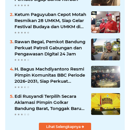
Ketum Paguyuban Cepot Motah
Resmikan 28 UMKM, Siap Gelar
Festival Budaya dan UMKM di
Jalan Braga
Rawan Begal, Pemkot Bandung
Perkuat Patroli Gabungan dan
Pengawasan Digital 24 Jam
H. Bagus Machdiyantoro Resmi
Pimpin Komunitas BBC Periode
2026–2031, Siap Perkuat
Solidaritas dan Hadirkan
Program Nyata untuk
Edi Rusyandi Terpilih Secara
Masyarakat
Aklamasi Pimpin Golkar
Bandung Barat, Tonggak Baru
Kepemimpinan Harmonis
"Turun Ranjang"
Lihat Selengkapnya