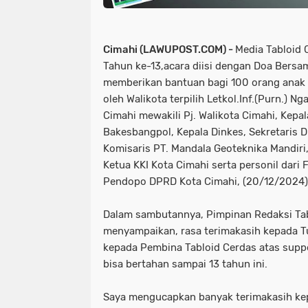
Cimahi (LAWUPOST.COM) -
Media Tabloid 
Tahun ke-13,acara diisi dengan Doa Bersa
memberikan bantuan bagi 100 orang anak y
oleh Walikota terpilih Letkol.Inf.(Purn.) Ng
Cimahi mewakili Pj. Walikota Cimahi, Kepa
Bakesbangpol, Kepala Dinkes, Sekretaris 
Komisaris PT. Mandala Geoteknika Mandiri
Ketua KKI Kota Cimahi serta personil dar
Pendopo DPRD Kota Cimahi, (20/12/2024)
Dalam sambutannya, Pimpinan Redaksi Tab
menyampaikan, rasa terimakasih kepada T
kepada Pembina Tabloid Cerdas atas suppo
bisa bertahan sampai 13 tahun ini.
Saya mengucapkan banyak terimakasih ke