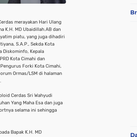
Br
Cerdas merayakan Hari Ulang
ma K.H. MD Ubaidillah.AB dan
atim piatu, yang juga dihadiri
atiyana, S.A.P., Sekda Kota
la Diskominfo, Kepala
DPRD Kota Cimahi dan
,Pengurus Forki Kota Cimahi,
i Forum Ormas/LSM di halaman
.
loid Cerdas Sri Wahyudi
uhan Yang Maha Esa dan juga
rtnya selama ini sehingga
pada Bapak K.H. MD
D