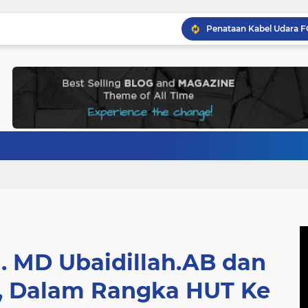
. MD Ubaidillah.AB dan
u, Dalam Rangka HUT Ke