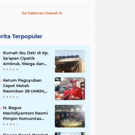
Ke Halaman Daerah
rita Terpopuler
Rumah Ibu Deti di Kp.
Sa'apan Cipatik
Ambruk, Warga dan
Pemdes Sigap Bantu
Korban
Ketum Paguyuban
Cepot Motah
Resmikan 28 UMKM,
Siap Gelar Festival
Budaya dan UMKM di
Jalan Braga
H. Bagus
Machdiyantoro Resmi
Pimpin Komunitas
BBC Periode 2026–
2031, Siap Perkuat
Solidaritas dan