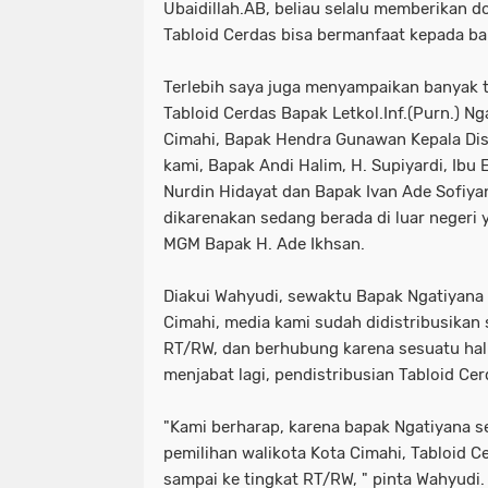
Ubaidillah.AB, beliau selalu memberikan 
Tabloid Cerdas bisa bermanfaat kepada b
Terlebih saya juga menyampaikan banyak 
Tabloid Cerdas Bapak Letkol.Inf.(Purn.) N
Cimahi, Bapak Hendra Gunawan Kepala Di
kami, Bapak Andi Halim, H. Supiyardi, Ibu
Nurdin Hidayat dan Bapak Ivan Ade Sofiya
dikarenakan sedang berada di luar negeri 
MGM Bapak H. Ade Ikhsan.
Diakui Wahyudi, sewaktu Bapak Ngatiyana
Cimahi, media kami sudah didistribusikan 
RT/RW, dan berhubung karena sesuatu hal 
menjabat lagi, pendistribusian Tabloid Cerd
"Kami berharap, karena bapak Ngatiyana se
pemilihan walikota Kota Cimahi, Tabloid Ce
sampai ke tingkat RT/RW, " pinta Wahyudi.