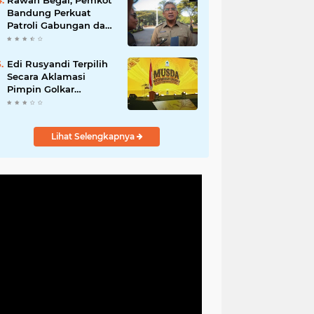
Rawan Begal, Pemkot
Hadirkan Program
Bandung Perkuat
Nyata untuk
Patroli Gabungan dan
Masyarakat
Pengawasan Digital
24 Jam
Edi Rusyandi Terpilih
Secara Aklamasi
Pimpin Golkar
Bandung Barat,
Tonggak Baru
Kepemimpinan
Lihat Selengkapnya
Harmonis "Turun
Ranjang"