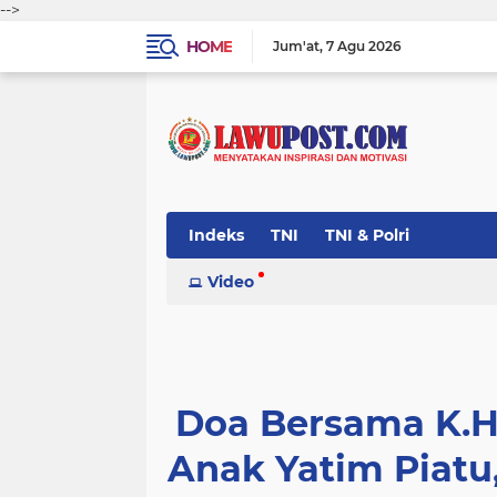
-->
HOME
Jum'at
7 Agu 2026
Indeks
TNI
TNI & Polri
Video
Doa Bersama K.H
Anak Yatim Piat