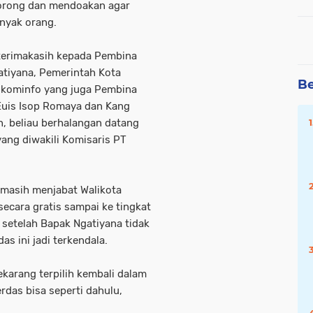
dorong dan mendoakan agar
anyak orang.
terimakasih kepada Pembina
gatiyana, Pemerintah Kota
Be
skominfo yang juga Pembina
 Euis Isop Romaya dan Kang
n, beliau berhalangan datang
yang diwakili Komisaris PT
 masih menjabat Walikota
secara gratis sampai ke tingkat
setelah Bapak Ngatiyana tidak
as ini jadi terkendala.
karang terpilih kembali dalam
rdas bisa seperti dahulu,