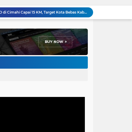
Penataan Kabel Udara FO di Cimahi Capai 15 KM, Target Kota Bebas Kabel Semrawut
Bupati Jeje Ritchie Ismail Rotasikan Kadishub dan Kadisbudpar, Serta Lantik Ratusan ASN Bandung Barat
Menakar Udara dan Tanah di Kaki Manglayang: Minimnya Tutupan Pohon di Blok Padaemut-Cigupakan Tingkatkan Risiko Klimatologi dan Ekologi
Anggota DPRD Kota Bandung Soroti Jalan Gelap, Desak Pemkot Prioritaskan Pembenahan PJU
Pemkot Bandung Gandeng Big Bad Wolf Hadirkan Festival Literasi Pages and Plates
H. Bagus Machdiyantoro Resmi Pimpin Komunitas BBC Periode 2026–2031, Siap Perkuat Solidaritas dan Hadirkan Program Nyata untuk Masyarakat
Ketum Paguyuban Cepot Motah Resmikan 28 UMKM, Siap Gelar Festival Budaya dan UMKM di Jalan Braga
Edi Rusyandi Terpilih Secara Aklamasi Pimpin Golkar Bandung Barat, Tonggak Baru Kepemimpinan Harmonis "Turun Ranjang"
Program Gaslah Kota Bandung Raih Apresiasi Pemerintah Pusat, Pengolahan Sampah Capai 30 Persen
Hikmah Setelah Ibadah Salat Jumat: Momentum Memperkuat Iman dan Kepedulian Sosial