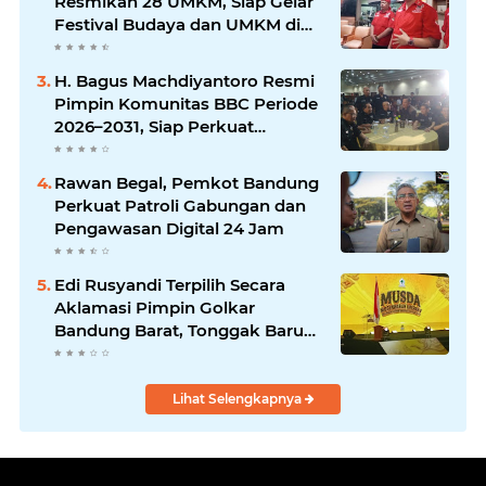
Resmikan 28 UMKM, Siap Gelar
Festival Budaya dan UMKM di
Jalan Braga
H. Bagus Machdiyantoro Resmi
Pimpin Komunitas BBC Periode
2026–2031, Siap Perkuat
Solidaritas dan Hadirkan
Program Nyata untuk
Rawan Begal, Pemkot Bandung
Masyarakat
Perkuat Patroli Gabungan dan
Pengawasan Digital 24 Jam
Edi Rusyandi Terpilih Secara
Aklamasi Pimpin Golkar
Bandung Barat, Tonggak Baru
Kepemimpinan Harmonis
"Turun Ranjang"
Lihat Selengkapnya