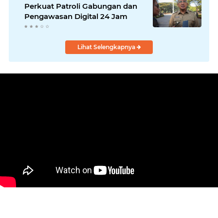
Perkuat Patroli Gabungan dan
Pengawasan Digital 24 Jam
Lihat Selengkapnya