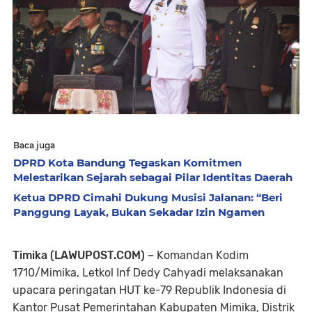
Baca juga
DPRD Kota Bandung Tegaskan Komitmen
Melestarikan Sejarah sebagai Pilar Identitas Daerah
Ketua DPRD Cimahi Dukung Musisi Jalanan: “Beri
Panggung Layak, Bukan Sekadar Izin Ngamen
Timika (LAWUPOST.COM) –
Komandan Kodim
1710/Mimika, Letkol Inf Dedy Cahyadi melaksanakan
upacara peringatan HUT ke-79 Republik Indonesia di
Kantor Pusat Pemerintahan Kabupaten Mimika, Distrik