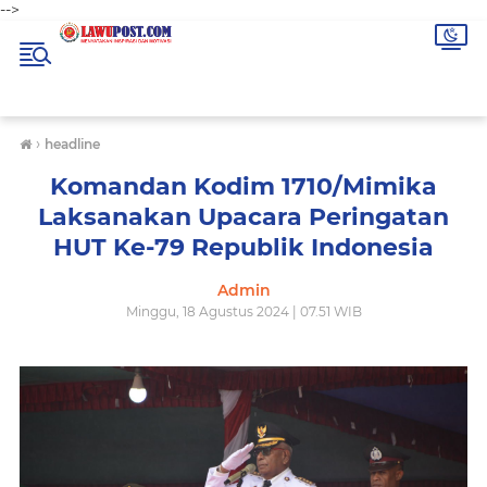
-->
›
headline
Komandan Kodim 1710/Mimika
Laksanakan Upacara Peringatan
HUT Ke-79 Republik Indonesia
Admin
Minggu, 18 Agustus 2024 | 07.51 WIB