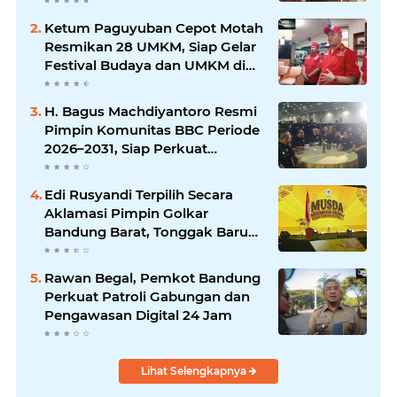
Ketum Paguyuban Cepot Motah
Resmikan 28 UMKM, Siap Gelar
Festival Budaya dan UMKM di
Jalan Braga
H. Bagus Machdiyantoro Resmi
Pimpin Komunitas BBC Periode
2026–2031, Siap Perkuat
Solidaritas dan Hadirkan
Program Nyata untuk
Edi Rusyandi Terpilih Secara
Masyarakat
Aklamasi Pimpin Golkar
Bandung Barat, Tonggak Baru
Kepemimpinan Harmonis
"Turun Ranjang"
Rawan Begal, Pemkot Bandung
Perkuat Patroli Gabungan dan
Pengawasan Digital 24 Jam
Lihat Selengkapnya