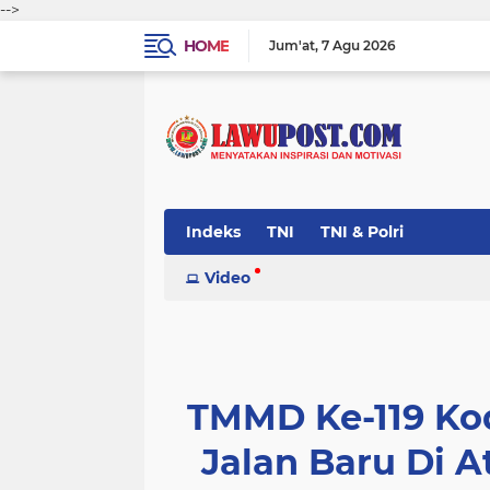
-->
HOME
Jum'at
7 Agu 2026
Indeks
TNI
TNI & Polri
Video
TMMD Ke-119 Ko
Jalan Baru Di A