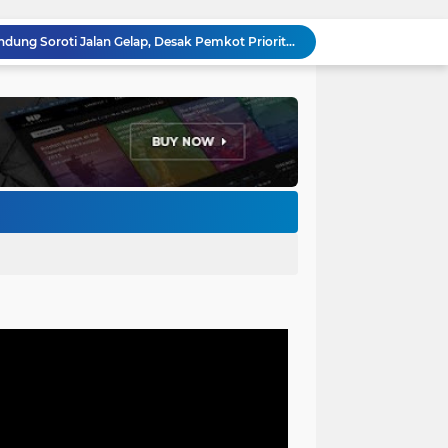
Anggota DPRD Kota Bandung Soroti Jalan Gelap, Desak Pemkot Prioritaskan Pembenahan PJU
Pemkot Bandung Gandeng Big Bad Wolf Hadirkan Festival Literasi Pages and Plates
H. Bagus Machdiyantoro Resmi Pimpin Komunitas BBC Periode 2026–2031, Siap Perkuat Solidaritas dan Hadirkan Program Nyata untuk Masyarakat
Ketum Paguyuban Cepot Motah Resmikan 28 UMKM, Siap Gelar Festival Budaya dan UMKM di Jalan Braga
Edi Rusyandi Terpilih Secara Aklamasi Pimpin Golkar Bandung Barat, Tonggak Baru Kepemimpinan Harmonis "Turun Ranjang"
Program Gaslah Kota Bandung Raih Apresiasi Pemerintah Pusat, Pengolahan Sampah Capai 30 Persen
Hikmah Setelah Ibadah Salat Jumat: Momentum Memperkuat Iman dan Kepedulian Sosial
Penataan Kabel Udara FO di Cimahi Capai 15 KM, Target Kota Bebas Kabel Semrawut
Bupati Jeje Ritchie Ismail Rotasikan Kadishub dan Kadisbudpar, Serta Lantik Ratusan ASN Bandung Barat
Menakar Udara dan Tanah di Kaki Manglayang: Minimnya Tutupan Pohon di Blok Padaemut-Cigupakan Tingkatkan Risiko Klimatologi dan Ekologi