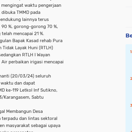
r mengingat waktu pengerjaan
ak dibuka TMMD pada
pendukung lainnya terus
ai 90 %, gorong-gorong 70 %,
 telah mencapai 21 %.
Be
ggulan Bapak Kasad rehab Pura
h Tidak Layak Huni (RTLH)
, sedangkan RTLH I Wayan
Air perbaikan irigasi mencapai
nanti (20/03/24) seluruh
 waktu dan dapat
 ke-119 Letkol Inf Sutikno,
23/Karangasem, Sabtu
ggal Membangun Desa
terpadu dan lintas sektoral
en masyarakat sebagai upaya