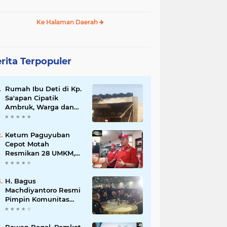
Ke Halaman Daerah
rita Terpopuler
Rumah Ibu Deti di Kp.
Sa'apan Cipatik
Ambruk, Warga dan
Pemdes Sigap Bantu
Korban
Ketum Paguyuban
Cepot Motah
Resmikan 28 UMKM,
Siap Gelar Festival
Budaya dan UMKM di
Jalan Braga
H. Bagus
Machdiyantoro Resmi
Pimpin Komunitas
BBC Periode 2026–
2031, Siap Perkuat
Solidaritas dan