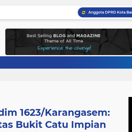
dim 1623/Karangasem:
tas Bukit Catu Impian