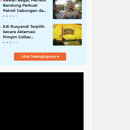
Rawan Begal, Pemkot
Hadirkan Program
Bandung Perkuat
Nyata untuk
Patroli Gabungan dan
Masyarakat
Pengawasan Digital
24 Jam
Edi Rusyandi Terpilih
Secara Aklamasi
Pimpin Golkar
Bandung Barat,
Tonggak Baru
Kepemimpinan
Lihat Selengkapnya
Harmonis "Turun
Ranjang"