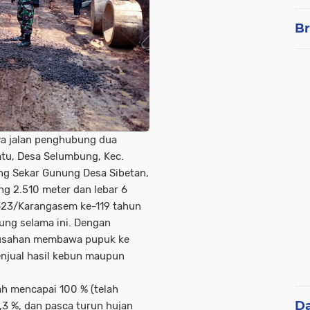
Br
a jalan penghubung dua
atu, Desa Selumbung, Kec.
ng Sekar Gunung Desa Sibetan,
g 2.510 meter dan lebar 6
623/Karangasem ke-119 tahun
ung selama ini. Dengan
esusahan membawa pupuk ke
njual hasil kebun maupun
lah mencapai 100 % (telah
D
,3 %, dan pasca turun hujan