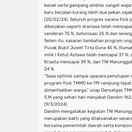
becek serta gampang amblas sangat waja
baru berjalan kurang lebih dua pekan sej
(20/02/24). Seluruh progres sarana fisik 
dikerjakan seperti drainase telah mencap
senderan 75 %, betonisasi 25 % dan leneng
Selain itu, sasaran tambahan program un
Pucak Bukit Juwet Tirta Guna 45 %, Ruma
milik I Ketut Astawa telah mencapai 37 %
Kriasta mencapai 39 %, dan TNI Manunggal 
24 %.
“Saya optimis sampai upacara penutupan 
program fisik TMMD ke-119 rampung tepat
dimanfaatkan warga,” ucap Dansatgas TMMD
S.M yang sehari hari menjabat Dandim 16
(9/3/2024)
Dandim mengatakan kegiatan TNI Manun
merupakan bakti yang dilaksanakan secara 
bersama pemerintah daerah serta kompon