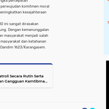
ngka percepatan
 perwujudan komitmen moral
meningkatkan kesejahteraan
 ini sangat dirasakan
bung. Dengan kemanunggalan
n masyarakat menjadi salah
n masyarakat dan ketahanan
h Dandim 1623/Karangasem.
roli Secara Rutin Serta
wan Gangguan Kamtibmas