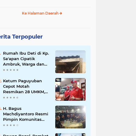
Ke Halaman Daerah
rita Terpopuler
Rumah Ibu Deti di Kp.
Sa'apan Cipatik
Ambruk, Warga dan
Pemdes Sigap Bantu
Korban
Ketum Paguyuban
Cepot Motah
Resmikan 28 UMKM,
Siap Gelar Festival
Budaya dan UMKM di
Jalan Braga
H. Bagus
Machdiyantoro Resmi
Pimpin Komunitas
BBC Periode 2026–
2031, Siap Perkuat
Solidaritas dan