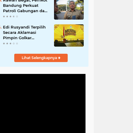
Rawan Begal, Pemkot
Hadirkan Program
Bandung Perkuat
Nyata untuk
Patroli Gabungan dan
Masyarakat
Pengawasan Digital
24 Jam
Edi Rusyandi Terpilih
Secara Aklamasi
Pimpin Golkar
Bandung Barat,
Tonggak Baru
Kepemimpinan
Lihat Selengkapnya
Harmonis "Turun
Ranjang"