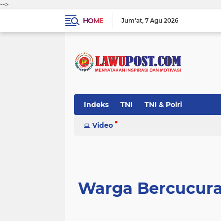
-->
HOME
Jum'at
7 Agu 2026
Indeks
TNI
TNI & Polri
Video
Warga Bercucura