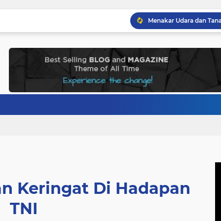
n Keringat Di Hadapan
TNI