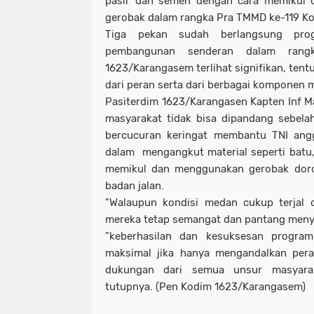
pasir dan semen dengan cara memikul
gerobak dalam rangka Pra TMMD ke-119 K
Tiga pekan sudah berlangsung pro
pembangunan senderan dalam ran
1623/Karangasem terlihat signifikan, tentu
dari peran serta dari berbagai komponen 
Pasiterdim 1623/Karangasen Kapten Inf M
masyarakat tidak bisa dipandang sebela
bercucuran keringat membantu TNI an
dalam mengangkut material seperti batu
memikul dan menggunakan gerobak dor
badan jalan.
"Walaupun kondisi medan cukup terjal 
mereka tetap semangat dan pantang meny
"keberhasilan dan kesuksesan progra
maksimal jika hanya mengandalkan peran
dukungan dari semua unsur masyaraka
tutupnya. (Pen Kodim 1623/Karangasem)