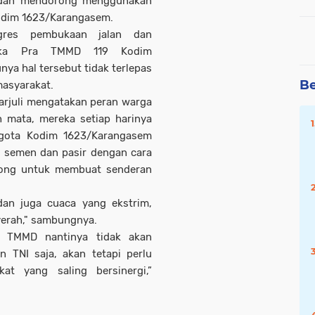
 dan mendorong menggunakan
odim 1623/Karangasem.
gres pembukaan jalan dan
gka Pra TMMD 119 Kodim
nya hal tersebut tidak terlepas
Be
masyarakat.
arjuli mengatakan peran warga
h mata, mereka setiap harinya
ggota Kodim 1623/Karangasem
, semen dan pasir dengan cara
ong untuk membuat senderan
dan juga cuaca yang ekstrim,
erah," sambungnya.
m TMMD nantinya tidak akan
 TNI saja, akan tetapi perlu
t yang saling bersinergi,”