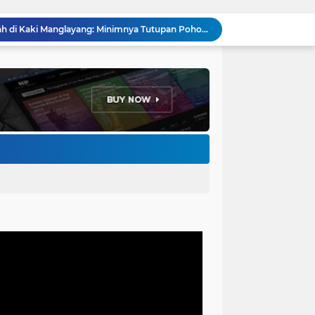
Menakar Udara dan Tanah di Kaki Manglayang: Minimnya Tutupan Pohon di Blok Padaemut-Cigupakan Tingkatkan Risiko Klimatologi dan Ekologi
Anggota DPRD Kota Bandung Soroti Jalan Gelap, Desak Pemkot Prioritaskan Pembenahan PJU
Pemkot Bandung Gandeng Big Bad Wolf Hadirkan Festival Literasi Pages and Plates
H. Bagus Machdiyantoro Resmi Pimpin Komunitas BBC Periode 2026–2031, Siap Perkuat Solidaritas dan Hadirkan Program Nyata untuk Masyarakat
Ketum Paguyuban Cepot Motah Resmikan 28 UMKM, Siap Gelar Festival Budaya dan UMKM di Jalan Braga
Edi Rusyandi Terpilih Secara Aklamasi Pimpin Golkar Bandung Barat, Tonggak Baru Kepemimpinan Harmonis "Turun Ranjang"
Program Gaslah Kota Bandung Raih Apresiasi Pemerintah Pusat, Pengolahan Sampah Capai 30 Persen
Hikmah Setelah Ibadah Salat Jumat: Momentum Memperkuat Iman dan Kepedulian Sosial
Penataan Kabel Udara FO di Cimahi Capai 15 KM, Target Kota Bebas Kabel Semrawut
Bupati Jeje Ritchie Ismail Rotasikan Kadishub dan Kadisbudpar, Serta Lantik Ratusan ASN Bandung Barat