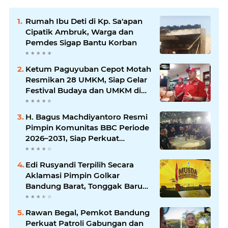
Rumah Ibu Deti di Kp. Sa'apan
Cipatik Ambruk, Warga dan
Pemdes Sigap Bantu Korban
Ketum Paguyuban Cepot Motah
Resmikan 28 UMKM, Siap Gelar
Festival Budaya dan UMKM di
Jalan Braga
H. Bagus Machdiyantoro Resmi
Pimpin Komunitas BBC Periode
2026–2031, Siap Perkuat
Solidaritas dan Hadirkan
Program Nyata untuk
Edi Rusyandi Terpilih Secara
Masyarakat
Aklamasi Pimpin Golkar
Bandung Barat, Tonggak Baru
Kepemimpinan Harmonis
"Turun Ranjang"
Rawan Begal, Pemkot Bandung
Perkuat Patroli Gabungan dan