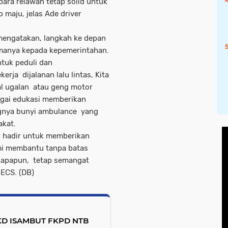
para relawan tetap solid untuk
 maju, jelas Ade driver
mengatakan, langkah ke depan
amanya kepada kepemerintahan.
ntuk peduli dan
rja dijalanan lalu lintas, Kita
al ugalan atau geng motor
bagai edukasi memberikan
ngnya bunyi ambulance yang
akat.
r hadir untuk memberikan
mi membantu tanpa batas
 apapun, tetap semangat
ECS. (DB)
D ISAMBUT FKPD NTB