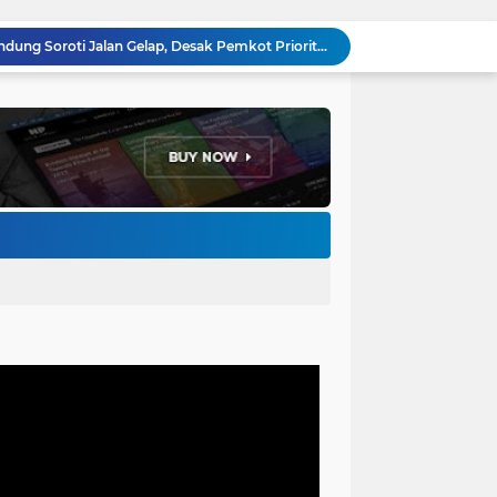
Anggota DPRD Kota Bandung Soroti Jalan Gelap, Desak Pemkot Prioritaskan Pembenahan PJU
Pemkot Bandung Gandeng Big Bad Wolf Hadirkan Festival Literasi Pages and Plates
H. Bagus Machdiyantoro Resmi Pimpin Komunitas BBC Periode 2026–2031, Siap Perkuat Solidaritas dan Hadirkan Program Nyata untuk Masyarakat
Ketum Paguyuban Cepot Motah Resmikan 28 UMKM, Siap Gelar Festival Budaya dan UMKM di Jalan Braga
Edi Rusyandi Terpilih Secara Aklamasi Pimpin Golkar Bandung Barat, Tonggak Baru Kepemimpinan Harmonis "Turun Ranjang"
Program Gaslah Kota Bandung Raih Apresiasi Pemerintah Pusat, Pengolahan Sampah Capai 30 Persen
Hikmah Setelah Ibadah Salat Jumat: Momentum Memperkuat Iman dan Kepedulian Sosial
Penataan Kabel Udara FO di Cimahi Capai 15 KM, Target Kota Bebas Kabel Semrawut
Bupati Jeje Ritchie Ismail Rotasikan Kadishub dan Kadisbudpar, Serta Lantik Ratusan ASN Bandung Barat
Menakar Udara dan Tanah di Kaki Manglayang: Minimnya Tutupan Pohon di Blok Padaemut-Cigupakan Tingkatkan Risiko Klimatologi dan Ekologi