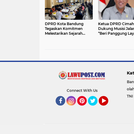
DPRD Kota Bandung
Ketua DPRD Cimah
Tegaskan Komitmen
Dukung Musisi Jala
Melestarikan Sejarah
“Beri Panggung Lay
sebagai Pilar Identitas
Bukan Sekadar Izin
Daerah
Ngamen
Kat
Ban
ola
Connect With Us
TNI 
Facebook
Instagram
Pinterest
Twitter
YouTube