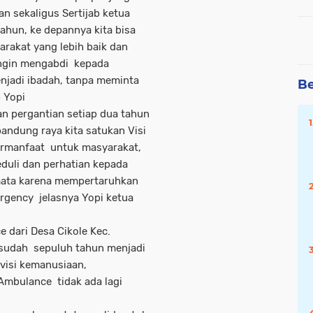
n sekaligus Sertijab ketua
tahun, ke depannya kita bisa
arakat yang lebih baik dan
ingin mengabdi kepada
njadi ibadah, tanpa meminta
Be
 Yopi
n pergantian setiap dua tahun
andung raya kita satukan Visi
bermanfaat untuk masyarakat,
uli dan perhatian kepada
 mata karena mempertaruhkan
gency jelasnya Yopi ketua
 dari Desa Cikole Kec.
udah sepuluh tahun menjadi
 visi kemanusiaan,
 Ambulance tidak ada lagi