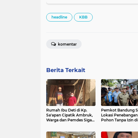
headline
KBB
komentar
Berita Terkait
Rumah Ibu Deti di Kp.
Pemkot Bandung S
Sa'apan Cipatik Ambruk,
Lokasi Penebangan
Warga dan Pemdes Sigap
Pohon Tanpa Izin di
Bantu Korban
Cijerah