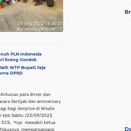
Br
Penuh PLN Indonesia
ari Eceng Gondok
Raih WTP Bupati Jeje
purna DPRD
tusias para driver dan
ara Sertijab dan anniversary
gi bagi dorprice di Wisata
ar kbb Sabtu /23/09/2023.
i ECS, Yopi mewakili ketua
D
ah fokusnya memperpanjang