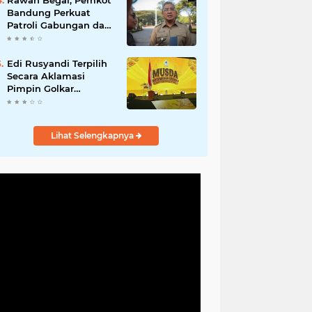
Rawan Begal, Pemkot
Hadirkan Program
Bandung Perkuat
Nyata untuk
Patroli Gabungan dan
Masyarakat
Pengawasan Digital
24 Jam
Edi Rusyandi Terpilih
Secara Aklamasi
Pimpin Golkar
Bandung Barat,
Tonggak Baru
Kepemimpinan
Lihat Selengkapnya
Harmonis "Turun
Ranjang"