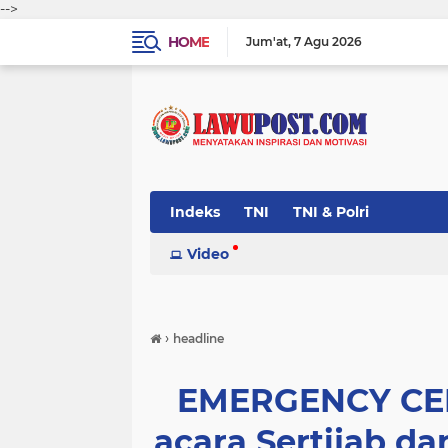
-->
HOME
Jum'at
7 Agu 2026
Indeks
TNI
TNI & Polri
Video
›
headline
EMERGENCY CEPA
acara Sertijab da