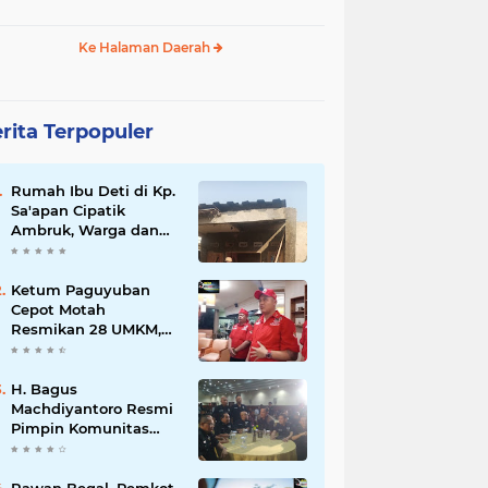
Ke Halaman Daerah
rita Terpopuler
Rumah Ibu Deti di Kp.
Sa'apan Cipatik
Ambruk, Warga dan
Pemdes Sigap Bantu
Korban
Ketum Paguyuban
Cepot Motah
Resmikan 28 UMKM,
Siap Gelar Festival
Budaya dan UMKM di
Jalan Braga
H. Bagus
Machdiyantoro Resmi
Pimpin Komunitas
BBC Periode 2026–
2031, Siap Perkuat
Solidaritas dan