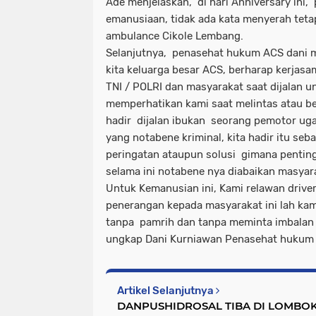
Ade menjelaskan, di hari Anniversary ini, 
emanusiaan, tidak ada kata menyerah tetap
ambulance Cikole Lembang.
Selanjutnya, penasehat hukum ACS dani 
kita keluarga besar ACS, berharap kerjas
TNI / POLRI dan masyarakat saat dijalan u
memperhatikan kami saat melintas atau beke
hadir dijalan ibukan seorang pemotor ug
yang notabene kriminal, kita hadir itu se
peringatan ataupun solusi gimana penti
selama ini notabene nya diabaikan masyar
Untuk Kemanusian ini, Kami relawan drive
penerangan kepada masyarakat ini lah ka
tanpa pamrih dan tanpa meminta imbalan
ungkap Dani Kurniawan Penasehat hukum 
Artikel Selanjutnya
DANPUSHIDROSAL TIBA DI LOMBOK