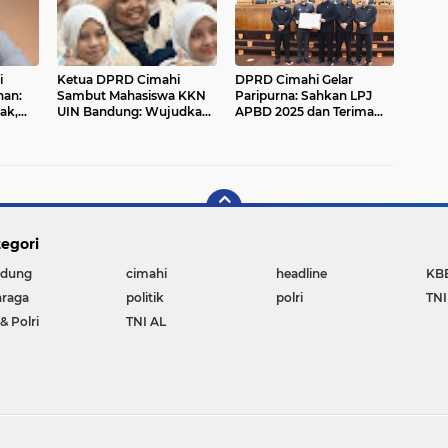
i
Ketua DPRD Cimahi
DPRD Cimahi Gelar
nan:
Sambut Mahasiswa KKN
Paripurna: Sahkan LPJ
ak,
UIN Bandung: Wujudkan
APBD 2025 dan Terima
Pengabdian yang
Rancangan KUA-PPAS
Membumi dan
2027
Berdampak
egori
dung
cimahi
headline
KB
hraga
politik
polri
TNI
& Polri
TNI AL
Copyright ©
2026 Lawu Post