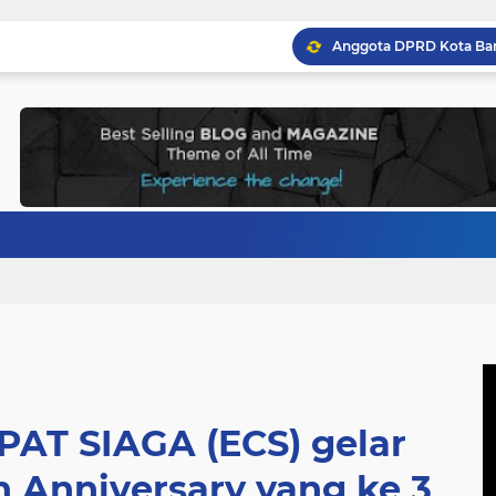
T SIAGA (ECS) gelar
n Anniversary yang ke 3