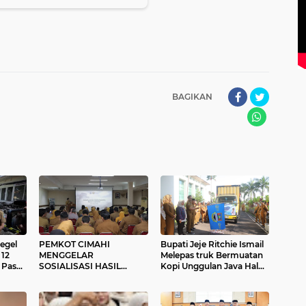
BAGIKAN
egel
PEMKOT CIMAHI
Bupati Jeje Ritchie Ismail
 12
MENGGELAR
Melepas truk Bermuatan
 Pasar
SOSIALISASI HASIL
Kopi Unggulan Java Halu
KAJIAN REBRANDING
KBB Untuk di Ekspor ke 4
RSUD CIBABAT
Negara