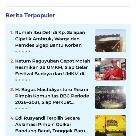
Berita Terpopuler
Rumah Ibu Deti di Kp. Sa'apan
Cipatik Ambruk, Warga dan
Pemdes Sigap Bantu Korban
Ketum Paguyuban Cepot Motah
Resmikan 28 UMKM, Siap Gelar
Festival Budaya dan UMKM di
Jalan Braga
H. Bagus Machdiyantoro Resmi
Pimpin Komunitas BBC Periode
2026–2031, Siap Perkuat
Solidaritas dan Hadirkan
Program Nyata untuk
Edi Rusyandi Terpilih Secara
Masyarakat
Aklamasi Pimpin Golkar
Bandung Barat, Tonggak Baru