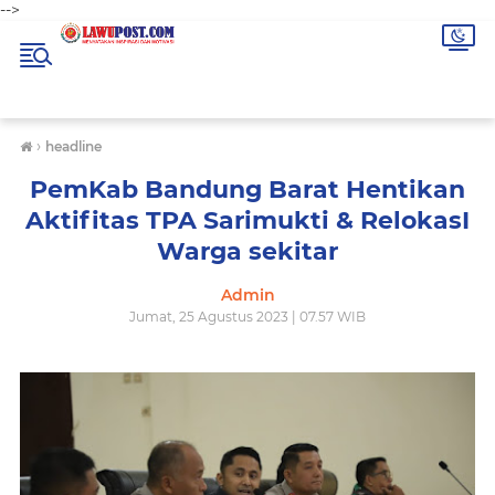
-->
›
headline
PemKab Bandung Barat Hentikan
Aktifitas TPA Sarimukti & RelokasI
Warga sekitar
Admin
Jumat, 25 Agustus 2023 | 07.57 WIB