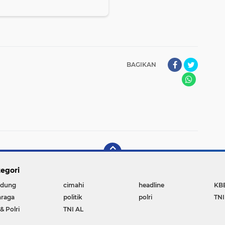
BAGIKAN
egori
dung
cimahi
headline
KB
hraga
politik
polri
TNI
& Polri
TNI AL