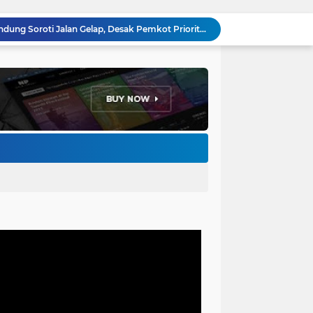
Anggota DPRD Kota Bandung Soroti Jalan Gelap, Desak Pemkot Prioritaskan Pembenahan PJU
Pemkot Bandung Gandeng Big Bad Wolf Hadirkan Festival Literasi Pages and Plates
H. Bagus Machdiyantoro Resmi Pimpin Komunitas BBC Periode 2026–2031, Siap Perkuat Solidaritas dan Hadirkan Program Nyata untuk Masyarakat
Ketum Paguyuban Cepot Motah Resmikan 28 UMKM, Siap Gelar Festival Budaya dan UMKM di Jalan Braga
Edi Rusyandi Terpilih Secara Aklamasi Pimpin Golkar Bandung Barat, Tonggak Baru Kepemimpinan Harmonis "Turun Ranjang"
Program Gaslah Kota Bandung Raih Apresiasi Pemerintah Pusat, Pengolahan Sampah Capai 30 Persen
Hikmah Setelah Ibadah Salat Jumat: Momentum Memperkuat Iman dan Kepedulian Sosial
Penataan Kabel Udara FO di Cimahi Capai 15 KM, Target Kota Bebas Kabel Semrawut
Bupati Jeje Ritchie Ismail Rotasikan Kadishub dan Kadisbudpar, Serta Lantik Ratusan ASN Bandung Barat
Menakar Udara dan Tanah di Kaki Manglayang: Minimnya Tutupan Pohon di Blok Padaemut-Cigupakan Tingkatkan Risiko Klimatologi dan Ekologi