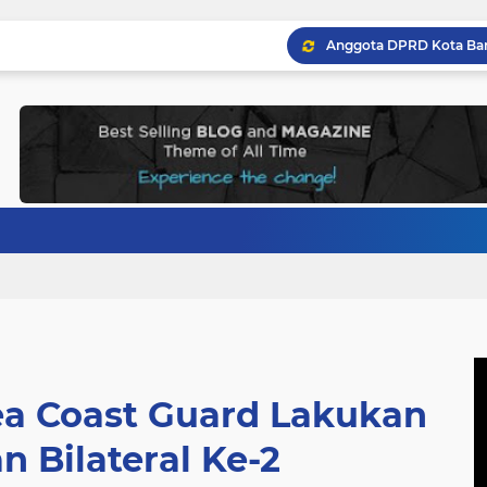
ea Coast Guard Lakukan
 Bilateral Ke-2