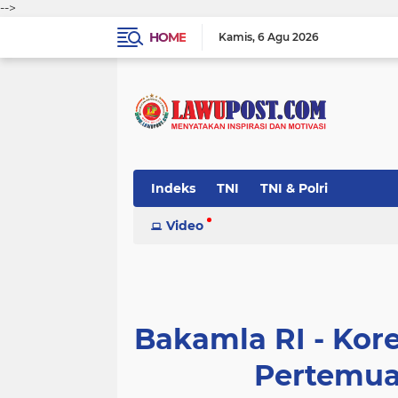
-->
HOME
Kamis
6 Agu 2026
Indeks
TNI
TNI & Polri
Video
Bakamla RI - Kor
Pertemuan