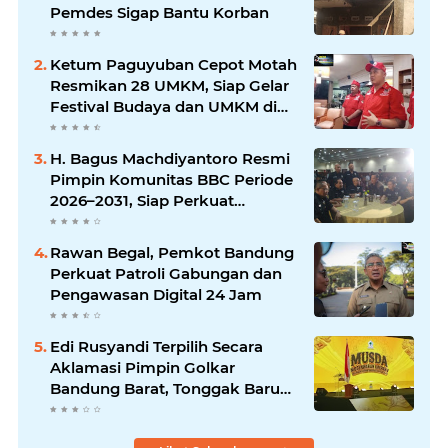
Pemdes Sigap Bantu Korban
Ketum Paguyuban Cepot Motah
Resmikan 28 UMKM, Siap Gelar
Festival Budaya dan UMKM di
Jalan Braga
H. Bagus Machdiyantoro Resmi
Pimpin Komunitas BBC Periode
2026–2031, Siap Perkuat
Solidaritas dan Hadirkan
Program Nyata untuk
Rawan Begal, Pemkot Bandung
Masyarakat
Perkuat Patroli Gabungan dan
Pengawasan Digital 24 Jam
Edi Rusyandi Terpilih Secara
Aklamasi Pimpin Golkar
Bandung Barat, Tonggak Baru
Kepemimpinan Harmonis
"Turun Ranjang"