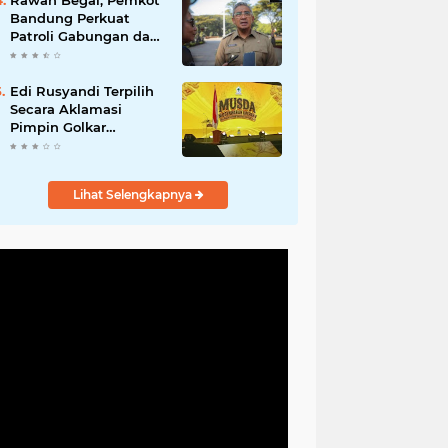
Rawan Begal, Pemkot
Hadirkan Program
Bandung Perkuat
Nyata untuk
Patroli Gabungan dan
Masyarakat
Pengawasan Digital
24 Jam
Edi Rusyandi Terpilih
Secara Aklamasi
Pimpin Golkar
Bandung Barat,
Tonggak Baru
Kepemimpinan
Lihat Selengkapnya
Harmonis "Turun
Ranjang"