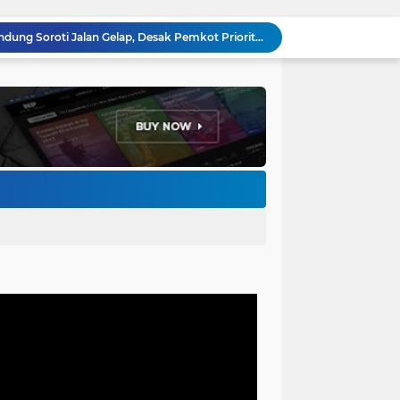
Anggota DPRD Kota Bandung Soroti Jalan Gelap, Desak Pemkot Prioritaskan Pembenahan PJU
Pemkot Bandung Gandeng Big Bad Wolf Hadirkan Festival Literasi Pages and Plates
H. Bagus Machdiyantoro Resmi Pimpin Komunitas BBC Periode 2026–2031, Siap Perkuat Solidaritas dan Hadirkan Program Nyata untuk Masyarakat
Ketum Paguyuban Cepot Motah Resmikan 28 UMKM, Siap Gelar Festival Budaya dan UMKM di Jalan Braga
Edi Rusyandi Terpilih Secara Aklamasi Pimpin Golkar Bandung Barat, Tonggak Baru Kepemimpinan Harmonis "Turun Ranjang"
Program Gaslah Kota Bandung Raih Apresiasi Pemerintah Pusat, Pengolahan Sampah Capai 30 Persen
Hikmah Setelah Ibadah Salat Jumat: Momentum Memperkuat Iman dan Kepedulian Sosial
Penataan Kabel Udara FO di Cimahi Capai 15 KM, Target Kota Bebas Kabel Semrawut
Bupati Jeje Ritchie Ismail Rotasikan Kadishub dan Kadisbudpar, Serta Lantik Ratusan ASN Bandung Barat
Menakar Udara dan Tanah di Kaki Manglayang: Minimnya Tutupan Pohon di Blok Padaemut-Cigupakan Tingkatkan Risiko Klimatologi dan Ekologi