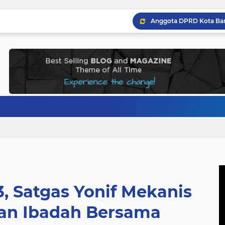
, Satgas Yonif Mekanis
an Ibadah Bersama