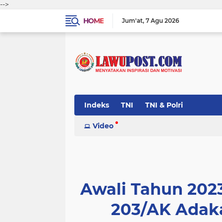
-->
HOME
Jum'at
7 Agu 2026
Indeks
TNI
TNI & Polri
Video
Awali Tahun 2023
203/AK Adak