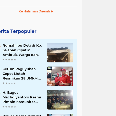
Ke Halaman Daerah
rita Terpopuler
Rumah Ibu Deti di Kp.
Sa'apan Cipatik
Ambruk, Warga dan
Pemdes Sigap Bantu
Korban
Ketum Paguyuban
Cepot Motah
Resmikan 28 UMKM,
Siap Gelar Festival
Budaya dan UMKM di
Jalan Braga
H. Bagus
Machdiyantoro Resmi
Pimpin Komunitas
BBC Periode 2026–
2031, Siap Perkuat
Solidaritas dan