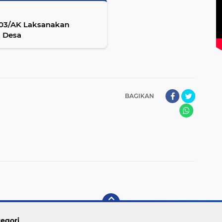
203/AK Laksanakan
 Desa
BAGIKAN
egori