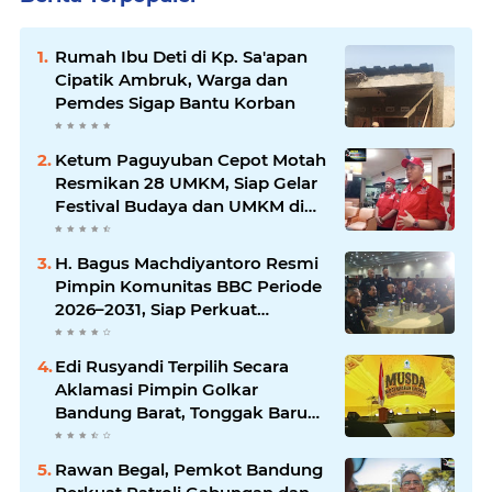
Rumah Ibu Deti di Kp. Sa'apan
Cipatik Ambruk, Warga dan
Pemdes Sigap Bantu Korban
Ketum Paguyuban Cepot Motah
Resmikan 28 UMKM, Siap Gelar
Festival Budaya dan UMKM di
Jalan Braga
H. Bagus Machdiyantoro Resmi
Pimpin Komunitas BBC Periode
2026–2031, Siap Perkuat
Solidaritas dan Hadirkan
Program Nyata untuk
Edi Rusyandi Terpilih Secara
Masyarakat
Aklamasi Pimpin Golkar
Bandung Barat, Tonggak Baru
Kepemimpinan Harmonis
"Turun Ranjang"
Rawan Begal, Pemkot Bandung