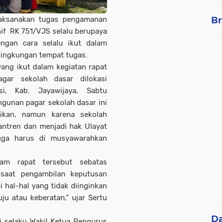
aksanakan tugas pengamanan
Br
if RK 751/VJS selalu berupaya
ngan cara selalu ikut dalam
lingkungan tempat tugas.
ang ikut dalam kegiatan rapat
ar sekolah dasar dilokasi
esi, Kab. Jayawijaya, Sabtu
unan pagar sekolah dasar ini
ikan, namun karena sekolah
antren dan menjadi hak Ulayat
ngga harus di musyawarahkan
lam rapat tersebut sebatas
saat pengambilan keputusan
 hal-hal yang tidak diinginkan
ju atau keberatan,” ujar Sertu
D
i selaku Wakil Ketua Pengurus