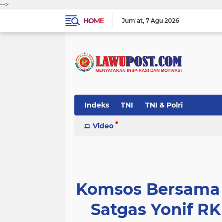
-->
HOME
Jum'at
7 Agu 2026
Indeks
TNI
TNI & Polri
Video
Komsos Bersama 
Satgas Yonif R