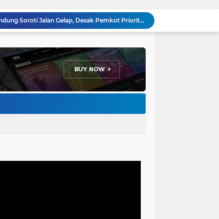
Anggota DPRD Kota Bandung Soroti Jalan Gelap, Desak Pemkot Prioritaskan Pembenahan PJU
Pemkot Bandung Gandeng Big Bad Wolf Hadirkan Festival Literasi Pages and Plates
H. Bagus Machdiyantoro Resmi Pimpin Komunitas BBC Periode 2026–2031, Siap Perkuat Solidaritas dan Hadirkan Program Nyata untuk Masyarakat
Ketum Paguyuban Cepot Motah Resmikan 28 UMKM, Siap Gelar Festival Budaya dan UMKM di Jalan Braga
Edi Rusyandi Terpilih Secara Aklamasi Pimpin Golkar Bandung Barat, Tonggak Baru Kepemimpinan Harmonis "Turun Ranjang"
Program Gaslah Kota Bandung Raih Apresiasi Pemerintah Pusat, Pengolahan Sampah Capai 30 Persen
Hikmah Setelah Ibadah Salat Jumat: Momentum Memperkuat Iman dan Kepedulian Sosial
Penataan Kabel Udara FO di Cimahi Capai 15 KM, Target Kota Bebas Kabel Semrawut
Bupati Jeje Ritchie Ismail Rotasikan Kadishub dan Kadisbudpar, Serta Lantik Ratusan ASN Bandung Barat
Menakar Udara dan Tanah di Kaki Manglayang: Minimnya Tutupan Pohon di Blok Padaemut-Cigupakan Tingkatkan Risiko Klimatologi dan Ekologi