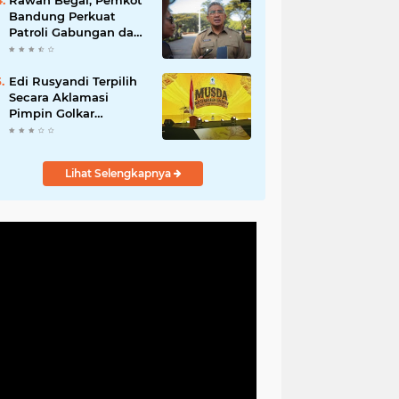
Rawan Begal, Pemkot
Hadirkan Program
Bandung Perkuat
Nyata untuk
Patroli Gabungan dan
Masyarakat
Pengawasan Digital
24 Jam
Edi Rusyandi Terpilih
Secara Aklamasi
Pimpin Golkar
Bandung Barat,
Tonggak Baru
Kepemimpinan
Lihat Selengkapnya
Harmonis "Turun
Ranjang"