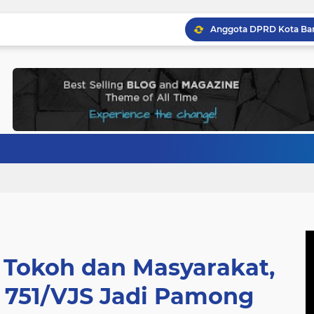
Tokoh dan Masyarakat,
K 751/VJS Jadi Pamong