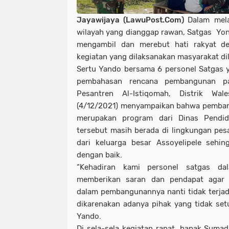
Jayawijaya (LawuPost.Com)
Dalam mel
wilayah yang dianggap rawan, Satgas Yon
mengambil dan merebut hati rakyat de
kegiatan yang dilaksanakan masyarakat di
Sertu Yando bersama 6 personel Satgas y
pembahasan rencana pembangunan pag
Pesantren Al-Istiqomah, Distrik Wal
(4/12/2021) menyampaikan bahwa pembang
merupakan program dari Dinas Pendid
tersebut masih berada di lingkungan pes
dari keluarga besar Assoyelipele sehi
dengan baik.
“Kehadiran kami personel satgas da
memberikan saran dan pendapat agar 
dalam pembangunannya nanti tidak terjadi
dikarenakan adanya pihak yang tidak setu
Yando.
Di sela-sela kegiatan rapat, bapak Sumad