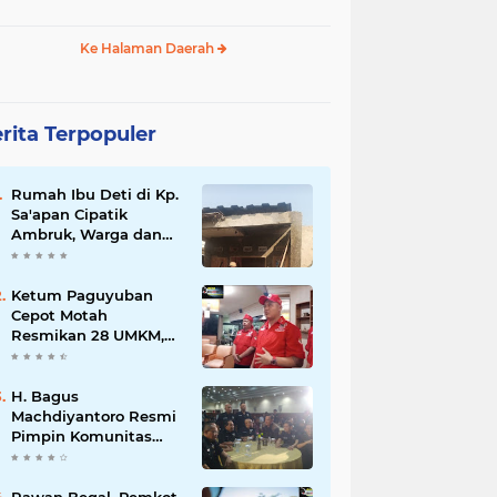
Ke Halaman Daerah
rita Terpopuler
Rumah Ibu Deti di Kp.
Sa'apan Cipatik
Ambruk, Warga dan
Pemdes Sigap Bantu
Korban
Ketum Paguyuban
Cepot Motah
Resmikan 28 UMKM,
Siap Gelar Festival
Budaya dan UMKM di
Jalan Braga
H. Bagus
Machdiyantoro Resmi
Pimpin Komunitas
BBC Periode 2026–
2031, Siap Perkuat
Solidaritas dan