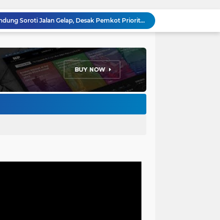
Anggota DPRD Kota Bandung Soroti Jalan Gelap, Desak Pemkot Prioritaskan Pembenahan PJU
Pemkot Bandung Gandeng Big Bad Wolf Hadirkan Festival Literasi Pages and Plates
H. Bagus Machdiyantoro Resmi Pimpin Komunitas BBC Periode 2026–2031, Siap Perkuat Solidaritas dan Hadirkan Program Nyata untuk Masyarakat
Ketum Paguyuban Cepot Motah Resmikan 28 UMKM, Siap Gelar Festival Budaya dan UMKM di Jalan Braga
Edi Rusyandi Terpilih Secara Aklamasi Pimpin Golkar Bandung Barat, Tonggak Baru Kepemimpinan Harmonis "Turun Ranjang"
Program Gaslah Kota Bandung Raih Apresiasi Pemerintah Pusat, Pengolahan Sampah Capai 30 Persen
Hikmah Setelah Ibadah Salat Jumat: Momentum Memperkuat Iman dan Kepedulian Sosial
Penataan Kabel Udara FO di Cimahi Capai 15 KM, Target Kota Bebas Kabel Semrawut
Bupati Jeje Ritchie Ismail Rotasikan Kadishub dan Kadisbudpar, Serta Lantik Ratusan ASN Bandung Barat
Menakar Udara dan Tanah di Kaki Manglayang: Minimnya Tutupan Pohon di Blok Padaemut-Cigupakan Tingkatkan Risiko Klimatologi dan Ekologi