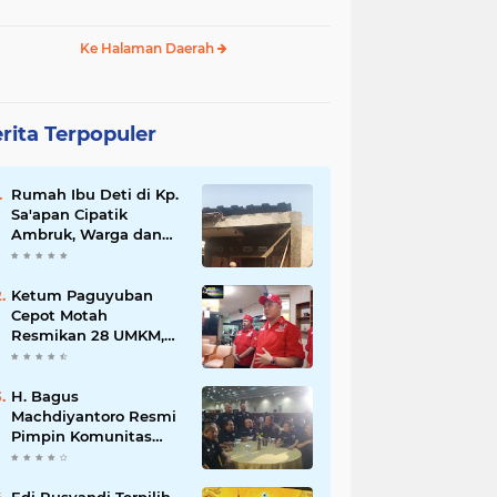
Ke Halaman Daerah
rita Terpopuler
Rumah Ibu Deti di Kp.
Sa'apan Cipatik
Ambruk, Warga dan
Pemdes Sigap Bantu
Korban
Ketum Paguyuban
Cepot Motah
Resmikan 28 UMKM,
Siap Gelar Festival
Budaya dan UMKM di
Jalan Braga
H. Bagus
Machdiyantoro Resmi
Pimpin Komunitas
BBC Periode 2026–
2031, Siap Perkuat
Solidaritas dan