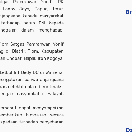
Satgas Pamrahwan Yonif RK
 Lanny Jaya, Papua, terus
Br
njangsana kepada masyarakat
terhadap peran TNI kepada
nggalan dalam menghadapi
 Tiom Satgas Pamrahwan Yonif
ng di Distrik Tiom, Kabupaten
ah Ondoafi Bapak Iton Kogoya,
etkol Inf Dedy DC di Wamena,
 mengatakan bahwa anjangsana
ana efektif dalam berinteraksi
dengan masyarakat di wilayah
tersebut dapat menyampaikan
memberikan himbauan secara
aspadaan terhadap penyebaran
D