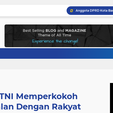
 TNI Memperkokoh
an Dengan Rakyat