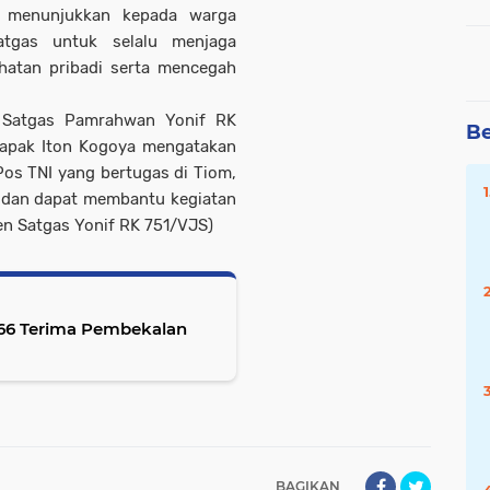
a menunjukkan kepada warga
atgas untuk selalu menjaga
hatan pribadi serta mencegah
h Satgas Pamrahwan Yonif RK
Be
 Bapak Iton Kogoya mengatakan
os TNI yang bertugas di Tiom,
 dan dapat membantu kegiatan
en Satgas Yonif RK 751/VJS)
e-66 Terima Pembekalan
BAGIKAN