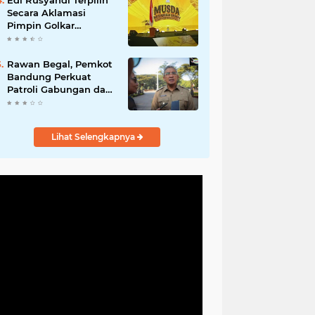
Edi Rusyandi Terpilih
Hadirkan Program
Secara Aklamasi
Nyata untuk
Pimpin Golkar
Masyarakat
Bandung Barat,
Tonggak Baru
Kepemimpinan
Rawan Begal, Pemkot
Harmonis "Turun
Bandung Perkuat
Ranjang"
Patroli Gabungan dan
Pengawasan Digital
24 Jam
Lihat Selengkapnya