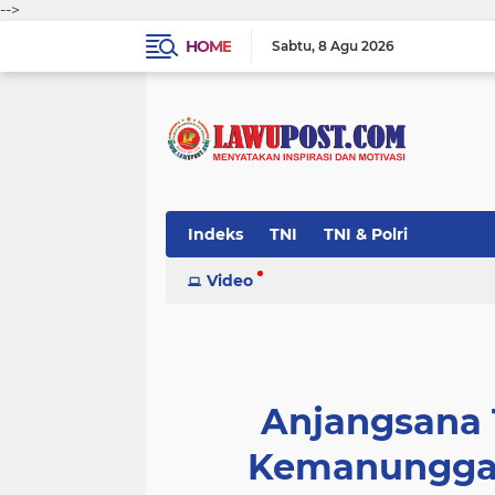
-->
HOME
Sabtu
8 Agu 2026
Indeks
TNI
TNI & Polri
Video
Anjangsana
Kemanunggal