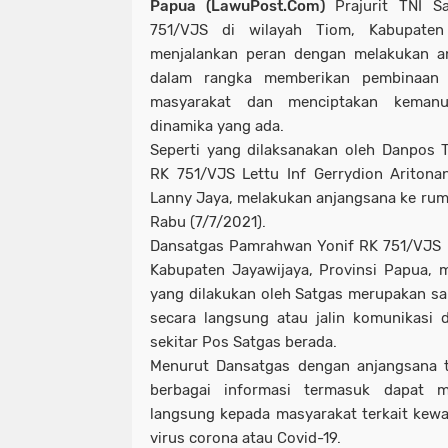
Papua (LawuPost.Com)
Prajurit TNI 
751/VJS di wilayah Tiom, Kabupaten
menjalankan peran dengan melakukan a
dalam rangka memberikan pembinaan 
masyarakat dan menciptakan kemanu
dinamika yang ada.
Seperti yang dilaksanakan oleh Danpos
RK 751/VJS Lettu Inf Gerrydion Aritona
Lanny Jaya, melakukan anjangsana ke rum
Rabu (7/7/2021).
Dansatgas Pamrahwan Yonif RK 751/VJS L
Kabupaten Jayawijaya, Provinsi Papua,
yang dilakukan oleh Satgas merupakan sar
secara langsung atau jalin komunikasi 
sekitar Pos Satgas berada.
Menurut Dansatgas dengan anjangsana 
berbagai informasi termasuk dapat 
langsung kepada masyarakat terkait kew
virus corona atau Covid-19.