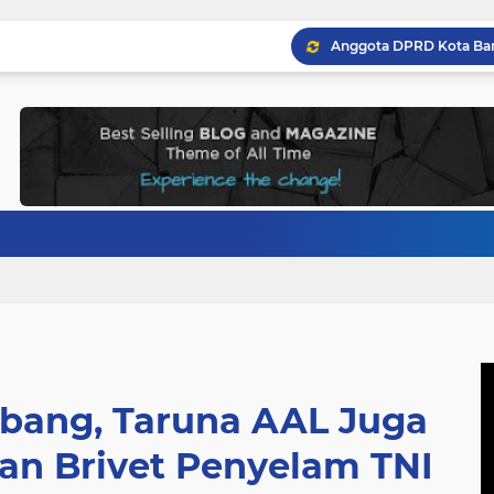
rbang, Taruna AAL Juga
an Brivet Penyelam TNI