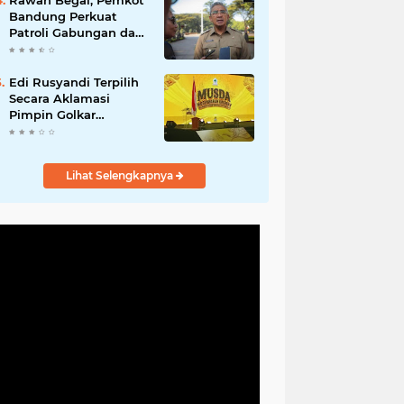
Rawan Begal, Pemkot
Hadirkan Program
Bandung Perkuat
Nyata untuk
Patroli Gabungan dan
Masyarakat
Pengawasan Digital
24 Jam
Edi Rusyandi Terpilih
Secara Aklamasi
Pimpin Golkar
Bandung Barat,
Tonggak Baru
Kepemimpinan
Lihat Selengkapnya
Harmonis "Turun
Ranjang"