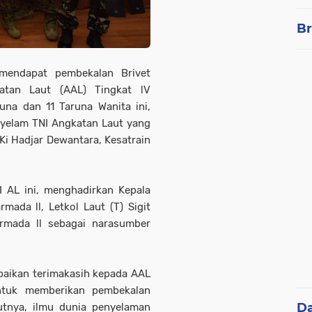
Br
endapat pembekalan Brivet
atan Laut (AAL) Tingkat lV
una dan 11 Taruna Wanita ini,
yelam TNI Angkatan Laut yang
Ki Hadjar Dewantara, Kesatrain
 AL ini, menghadirkan Kepala
mada ll, Letkol Laut (T) Sigit
oarmada ll sebagai narasumber
aikan terimakasih kepada AAL
ntuk memberikan pembekalan
D
utnya, ilmu dunia penyelaman