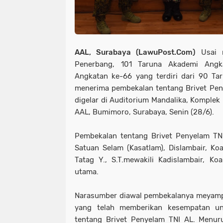
AAL, Surabaya (LawuPost.Com)
Usai m
Penerbang, 101 Taruna Akademi Angk
Angkatan ke-66 yang terdiri dari 90 Tar
menerima pembekalan tentang Brivet Pen
digelar di Auditorium Mandalika, Komplek 
AAL, Bumimoro, Surabaya, Senin (28/6).
Pembekalan tentang Brivet Penyelam TNI
Satuan Selam (Kasatlam), Dislambair, Koar
Tatag Y., S.T.mewakili Kadislambair, K
utama.
Narasumber diawal pembekalanya meyamp
yang telah memberikan kesempatan u
tentang Brivet Penyelam TNI AL. Menur