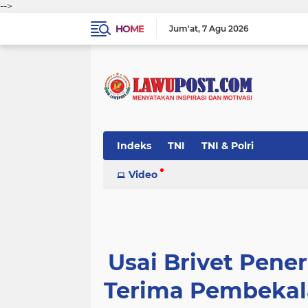
-->
HOME
Jum'at
7 Agu 2026
Indeks
TNI
TNI & Polri
Video
Usai Brivet Pene
Terima Pembekal