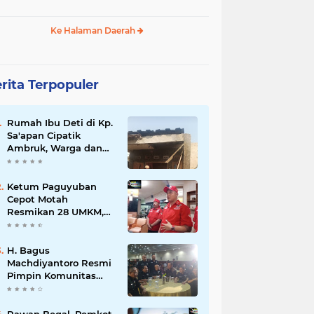
Ke Halaman Daerah
rita Terpopuler
Rumah Ibu Deti di Kp.
Sa'apan Cipatik
Ambruk, Warga dan
Pemdes Sigap Bantu
Korban
Ketum Paguyuban
Cepot Motah
Resmikan 28 UMKM,
Siap Gelar Festival
Budaya dan UMKM di
Jalan Braga
H. Bagus
Machdiyantoro Resmi
Pimpin Komunitas
BBC Periode 2026–
2031, Siap Perkuat
Solidaritas dan