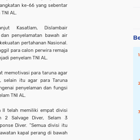
 angkatan ke-66 yang sebentar
 TNI AL.
jut Kasatlam, Dislambair
 dan penyelamatan bawah air
Be
kekuatan pertahanan Nasional.
gil para calon perwira remaja
njadi penyelam TNI AL.
at memotivasi para taruna agar
 selain itu agar para Taruna
ngenai penyelaman dan fungsi
elam TNI AL.
II telah memiliki empat divisi
am 2 Salvage Diver, Selam 3
onse Diver. "Semua divisi itu
rawatan kapal perang di bawah