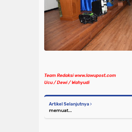
Team Redaksi www.lawupost.com
Ucu / Dewi / Wahyudi
Artikel Selanjutnya
memuat...