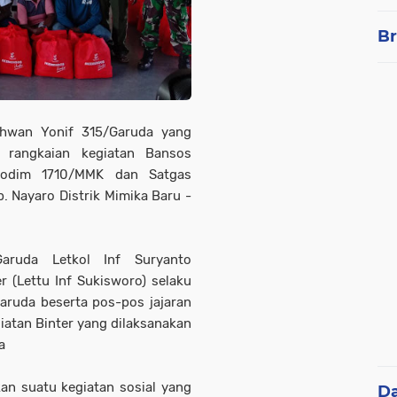
Br
hwan Yonif 315/Garuda yang
n rangkaian kegiatan Bansos
Kodim 1710/MMK dan Satgas
. Nayaro Distrik Mimika Baru -
ruda Letkol Inf Suryanto
r (Lettu Inf Sukisworo) selaku
aruda beserta pos-pos jajaran
atan Binter yang dilaksanakan
a
kan suatu kegiatan sosial yang
D