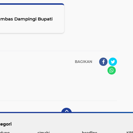
Sambas Dampingi Bupati
BAGIKAN
egori
dung
cimahi
headline
KB