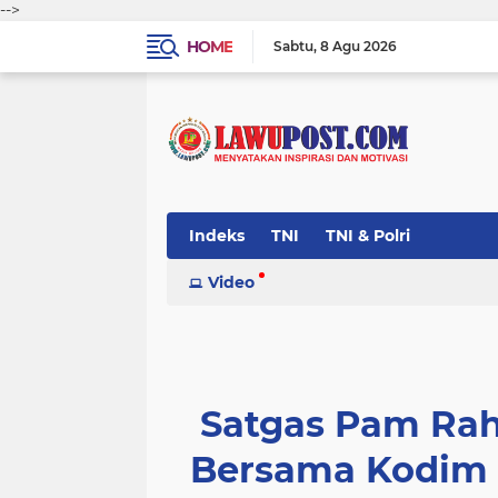
-->
HOME
Sabtu
8 Agu 2026
Indeks
TNI
TNI & Polri
Video
Satgas Pam Rah
Bersama Kodim 