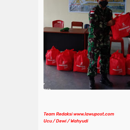
Team Redaksi www.lawupost.com
Ucu / Dewi / Wahyudi