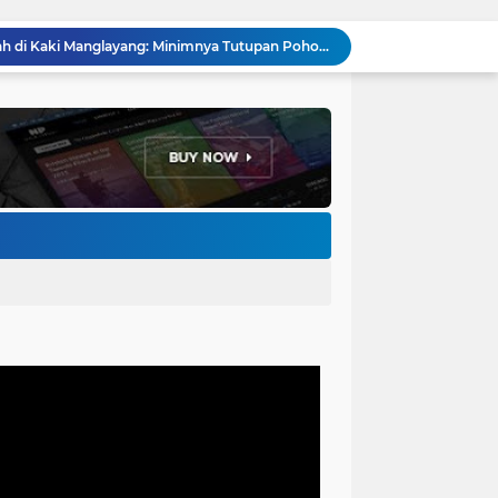
Anggota DPRD Kota Bandung Soroti Jalan Gelap, Desak Pemkot Prioritaskan Pembenahan PJU
Pemkot Bandung Gandeng Big Bad Wolf Hadirkan Festival Literasi Pages and Plates
H. Bagus Machdiyantoro Resmi Pimpin Komunitas BBC Periode 2026–2031, Siap Perkuat Solidaritas dan Hadirkan Program Nyata untuk Masyarakat
Ketum Paguyuban Cepot Motah Resmikan 28 UMKM, Siap Gelar Festival Budaya dan UMKM di Jalan Braga
Edi Rusyandi Terpilih Secara Aklamasi Pimpin Golkar Bandung Barat, Tonggak Baru Kepemimpinan Harmonis "Turun Ranjang"
Program Gaslah Kota Bandung Raih Apresiasi Pemerintah Pusat, Pengolahan Sampah Capai 30 Persen
Hikmah Setelah Ibadah Salat Jumat: Momentum Memperkuat Iman dan Kepedulian Sosial
Penataan Kabel Udara FO di Cimahi Capai 15 KM, Target Kota Bebas Kabel Semrawut
Bupati Jeje Richie Ismail Berikan Santunan Kepada Ratusan Warga Kurang Mampu Saat Acara "JAJARAS FESTIVAL" di Kota Baru Parahyangan
Menakar Udara dan Tanah di Kaki Manglayang: Minimnya Tutupan Pohon di Blok Padaemut-Cigupakan Tingkatkan Risiko Klimatologi dan Ekologi