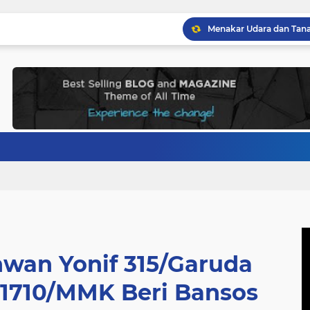
wan Yonif 315/Garuda
1710/MMK Beri Bansos