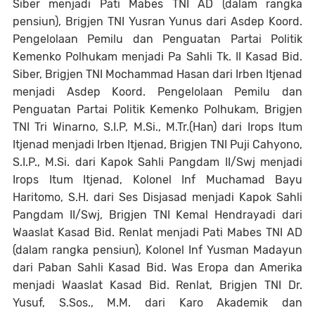
Siber menjadi Pati Mabes TNI AD (dalam rangka
pensiun), Brigjen TNI Yusran Yunus dari Asdep Koord.
Pengelolaan Pemilu dan Penguatan Partai Politik
Kemenko Polhukam menjadi Pa Sahli Tk. II Kasad Bid.
Siber, Brigjen TNI Mochammad Hasan dari Irben Itjenad
menjadi Asdep Koord. Pengelolaan Pemilu dan
Penguatan Partai Politik Kemenko Polhukam, Brigjen
TNI Tri Winarno, S.I.P, M.Si., M.Tr.(Han) dari Irops Itum
Itjenad menjadi Irben Itjenad, Brigjen TNI Puji Cahyono,
S.I.P., M.Si. dari Kapok Sahli Pangdam II/Swj menjadi
Irops Itum Itjenad, Kolonel Inf Muchamad Bayu
Haritomo, S.H. dari Ses Disjasad menjadi Kapok Sahli
Pangdam II/Swj, Brigjen TNI Kemal Hendrayadi dari
Waaslat Kasad Bid. Renlat menjadi Pati Mabes TNI AD
(dalam rangka pensiun), Kolonel Inf Yusman Madayun
dari Paban Sahli Kasad Bid. Was Eropa dan Amerika
menjadi Waaslat Kasad Bid. Renlat, Brigjen TNI Dr.
Yusuf, S.Sos., M.M. dari Karo Akademik dan