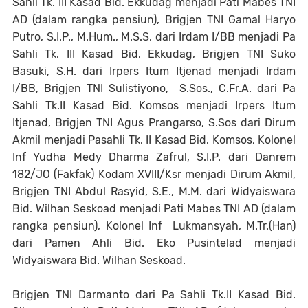
Sahli Tk. III Kasad Bid. Ekkudag menjadi Pati Mabes TNI
AD (dalam rangka pensiun), Brigjen TNI Gamal Haryo
Putro, S.I.P., M.Hum., M.S.S. dari Irdam I/BB menjadi Pa
Sahli Tk. III Kasad Bid. Ekkudag, Brigjen TNI Suko
Basuki, S.H. dari Irpers Itum Itjenad menjadi Irdam
I/BB, Brigjen TNI Sulistiyono, S.Sos., C.Fr.A. dari Pa
Sahli Tk.II Kasad Bid. Komsos menjadi Irpers Itum
Itjenad, Brigjen TNI Agus Prangarso, S.Sos dari Dirum
Akmil menjadi Pasahli Tk. II Kasad Bid. Komsos, Kolonel
Inf Yudha Medy Dharma Zafrul, S.I.P. dari Danrem
182/JO (Fakfak) Kodam XVIII/Ksr menjadi Dirum Akmil,
Brigjen TNI Abdul Rasyid, S.E., M.M. dari Widyaiswara
Bid. Wilhan Seskoad menjadi Pati Mabes TNI AD (dalam
rangka pensiun), Kolonel Inf Lukmansyah, M.Tr.(Han)
dari Pamen Ahli Bid. Eko Pusintelad menjadi
Widyaiswara Bid. Wilhan Seskoad.
Brigjen TNI Darmanto dari Pa Sahli Tk.II Kasad Bid.