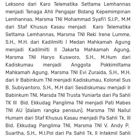
Leksono dari Karo Telematika Settama Lemhannas
menjadi Tenaga Ahli Pengajar Bidang Kepemimpinan
Lemhannas, Marsma TNI Mohammad Syafi'i S.I.P., M.M
dari Staf Khusus Kasau menjadi Karo Telematika
Settama Lemhannas, Marsma TNI Reki Irene Lumme,
S.H., M.H. dari Kadilmilti I Medan Mahkamah Agung
menjadi Kadilmilti II Jakarta Mahkamah Agung,
Marsma TNI Haryo Kusworo, S.H., M.Hum dari
Kadiskumau menjadi Anggota Pokkimiltama
Mahkamah Agung, Marsma TNI Evi Zuraida, S.H., M.H.
dari Ir Babinkum TNI menjadi Kadiskumau, Kolonel Sus
B. Subiyantoro, S.H., M.H dari Sesdiskumau menjadi Ir
Babinkum TNI, Marsda TNI Trusta Yuniarta dari Pa Sahli
TK III Bid. Ekkudag Panglima TNI menjadi Pati Mabes
TNI AU (dalam rangka pensiun), Marsma TNI Nailul
Humam dari Staf Khusus Kasau menjadi Pa Sahli Tk. III
Bid. Ekkudag Panglima TNI, Marsma TNI V. Andy P.
Suartha, S.H., M.I.Pol dari Pa Sahli Tk. II Intekmil Sahli