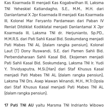
Kas Koarmada III menjadi Kas Kogabwilhan III, Laksma
TNI Yeheskiel Katiandagho, S.E., M.M., M.H. dari
Danlantamal X Jpr Koarmada III menjadi Kas Koarmada
III, Kolonel Mar Feryanto Pardamean dari Paban IV
Renlat Ditdiklat Kodiklatal menjadi Danlantamal X Jpr
Koarmada III, Laksma TNI dr. Herjunianto, Sp.PD.,
M.M.R.S. dari Pati Sahli Kasal Bid. Soskumdang menjadi
Pati Mabes TNI AL (dalam rangka pensiun), Kolonel
Laut (T) Dony Ruswandi, S.E. dari Pamen Sahli Bid.
Perbendaharaan Sahli Kasal Bid. Ekojemen menjadi
Pati Sahli Kasal Bid. Soskumdang, Laksma TNI Ir. Yudi
Y. Trividyaputra, M.Si.(Han) dari Staf Khusus Kasal
menjadi Pati Mabes TNI AL (dalam rangka pensiun),
Laksma TNI Drs. Asep Wawan Winandi, M.H., M.Tr.Opsla
dari Staf Khusus Kasal menjadi Pati Mabes TNI AL
(dalam rangka pensiun).
17 Pati TNI AU
yaitu Marsma TNI Indrianto Wibowo