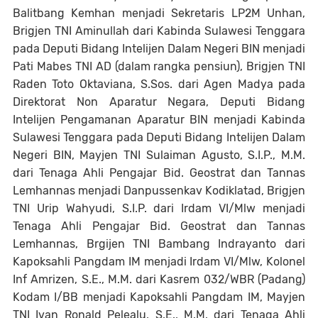
Balitbang Kemhan menjadi Sekretaris LP2M Unhan,
Brigjen TNI Aminullah dari Kabinda Sulawesi Tenggara
pada Deputi Bidang Intelijen Dalam Negeri BIN menjadi
Pati Mabes TNI AD (dalam rangka pensiun), Brigjen TNI
Raden Toto Oktaviana, S.Sos. dari Agen Madya pada
Direktorat Non Aparatur Negara, Deputi Bidang
Intelijen Pengamanan Aparatur BIN menjadi Kabinda
Sulawesi Tenggara pada Deputi Bidang Intelijen Dalam
Negeri BIN, Mayjen TNI Sulaiman Agusto, S.I.P., M.M.
dari Tenaga Ahli Pengajar Bid. Geostrat dan Tannas
Lemhannas menjadi Danpussenkav Kodiklatad, Brigjen
TNI Urip Wahyudi, S.I.P. dari Irdam VI/Mlw menjadi
Tenaga Ahli Pengajar Bid. Geostrat dan Tannas
Lemhannas, Brgijen TNI Bambang Indrayanto dari
Kapoksahli Pangdam IM menjadi Irdam VI/Mlw, Kolonel
Inf Amrizen, S.E., M.M. dari Kasrem 032/WBR (Padang)
Kodam I/BB menjadi Kapoksahli Pangdam IM, Mayjen
TNI Ivan Ronald Pelealu, S.E., M.M. dari Tenaga Ahli