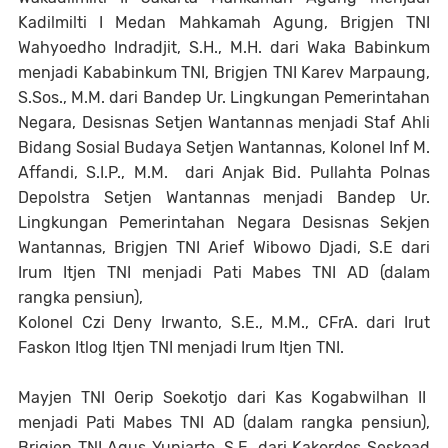
Kadilmilti I Medan Mahkamah Agung, Brigjen TNI
Wahyoedho Indradjit, S.H., M.H. dari Waka Babinkum
menjadi Kababinkum TNI, Brigjen TNI Karev Marpaung,
S.Sos., M.M. dari Bandep Ur. Lingkungan Pemerintahan
Negara, Desisnas Setjen Wantannas menjadi Staf Ahli
Bidang Sosial Budaya Setjen Wantannas, Kolonel Inf M.
Affandi, S.I.P., M.M. dari Anjak Bid. Pullahta Polnas
Depolstra Setjen Wantannas menjadi Bandep Ur.
Lingkungan Pemerintahan Negara Desisnas Sekjen
Wantannas, Brigjen TNI Arief Wibowo Djadi, S.E dari
Irum Itjen TNI menjadi Pati Mabes TNI AD (dalam
rangka pensiun),
Kolonel Czi Deny Irwanto, S.E., M.M., CFrA. dari Irut
Faskon Itlog Itjen TNI menjadi Irum Itjen TNI.
Mayjen TNI Oerip Soekotjo dari Kas Kogabwilhan II
menjadi Pati Mabes TNI AD (dalam rangka pensiun),
Brigjen TNI Agus Yuniarto, S.E. dari Kakordos Seskoad