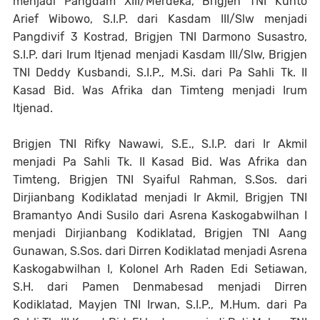
menjadi Pangdam XIII/Merdeka, Brigjen TNI Kunto
Arief Wibowo, S.I.P. dari Kasdam III/Slw menjadi
Pangdivif 3 Kostrad, Brigjen TNI Darmono Susastro,
S.I.P. dari Irum Itjenad menjadi Kasdam III/Slw, Brigjen
TNI Deddy Kusbandi, S.I.P., M.Si. dari Pa Sahli Tk. II
Kasad Bid. Was Afrika dan Timteng menjadi Irum
Itjenad.
Brigjen TNI Rifky Nawawi, S.E., S.I.P. dari Ir Akmil
menjadi Pa Sahli Tk. II Kasad Bid. Was Afrika dan
Timteng, Brigjen TNI Syaiful Rahman, S.Sos. dari
Dirjianbang Kodiklatad menjadi Ir Akmil, Brigjen TNI
Bramantyo Andi Susilo dari Asrena Kaskogabwilhan I
menjadi Dirjianbang Kodiklatad, Brigjen TNI Aang
Gunawan, S.Sos. dari Dirren Kodiklatad menjadi Asrena
Kaskogabwilhan I, Kolonel Arh Raden Edi Setiawan,
S.H. dari Pamen Denmabesad menjadi Dirren
Kodiklatad, Mayjen TNI Irwan, S.I.P., M.Hum. dari Pa