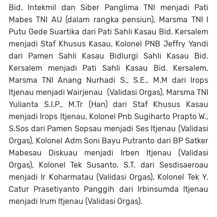
Bid. Intekmil dan Siber Panglima TNI menjadi Pati
Mabes TNI AU (dalam rangka pensiun), Marsma TNI I
Putu Gede Suartika dari Pati Sahli Kasau Bid. Kersalem
menjadi Staf Khusus Kasau, Kolonel PNB Jeffry Yandi
dari Pamen Sahli Kasau Bidlurgi Sahli Kasau Bid.
Kersalem menjadi Pati Sahli Kasau Bid. Kersalem,
Marsma TNI Anang Nurhadi S., S.E., M.M dari Irops
Itjenau menjadi Wairjenau (Validasi Orgas), Marsma TNI
Yulianta S.I.P., M.Tr (Han) dari Staf Khusus Kasau
menjadi Irops Itjenau, Kolonel Pnb Sugiharto Prapto W.,
S.Sos dari Pamen Sopsau menjadi Ses Itjenau (Validasi
Orgas), Kolonel Adm Soni Bayu Putranto dari BP Satker
Mabesau Diskuau menjadi Irben Itjenau (Validasi
Orgas), Kolonel Tek Susanto, S.T. dari Sesdisaeroau
menjadi Ir Koharmatau (Validasi Orgas), Kolonel Tek Y.
Catur Prasetiyanto Panggih dari Irbinsumda Itjenau
menjadi Irum Itjenau (Validasi Orgas).