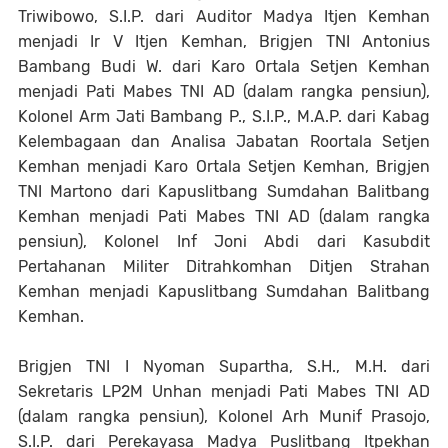
Triwibowo, S.I.P. dari Auditor Madya Itjen Kemhan
menjadi Ir V Itjen Kemhan, Brigjen TNI Antonius
Bambang Budi W. dari Karo Ortala Setjen Kemhan
menjadi Pati Mabes TNI AD (dalam rangka pensiun),
Kolonel Arm Jati Bambang P., S.I.P., M.A.P. dari Kabag
Kelembagaan dan Analisa Jabatan Roortala Setjen
Kemhan menjadi Karo Ortala Setjen Kemhan, Brigjen
TNI Martono dari Kapuslitbang Sumdahan Balitbang
Kemhan menjadi Pati Mabes TNI AD (dalam rangka
pensiun), Kolonel Inf Joni Abdi dari Kasubdit
Pertahanan Militer Ditrahkomhan Ditjen Strahan
Kemhan menjadi Kapuslitbang Sumdahan Balitbang
Kemhan.
Brigjen TNI I Nyoman Supartha, S.H., M.H. dari
Sekretaris LP2M Unhan menjadi Pati Mabes TNI AD
(dalam rangka pensiun), Kolonel Arh Munif Prasojo,
S.I.P. dari Perekayasa Madya Puslitbang Itpekhan