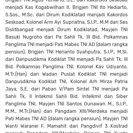
menjadi Kas Kogabwilhan II, Brigjen TNI Ito Hediarto,
S.Sos., M.Sc. dari Dirum Kodiklatad menjadi Kakordos
Seskoad, Kolonel Arm Ayi Supriatna, S.I.P., M.M dari Ses
Dislitbangad menjadi Dirum Kodiklatad, Mayjen TNI
Basuki Nugroho dari Pa Sahli Tk. III Bid. Polkamnas
Panglima TNI menjadi Pati Mabes TNI AD (dalam rangka
pensiun), Brigjen TNI Herianto Syahputra, S.I.P., M.Si.
dari Danpusdikma Kodiklat TNI menjadi Pa Sahli Tk. III
Bid. Polkamnas Panglima TNI, Kolonel Kav Udiyanto,
M.Tr.(Han) dari Wadan Puslat Kodiklat TNI menjadi
Danpusdikma Kodiklat TNI, Kolonel Arh Mirza Patria
Jaya, S.E. dari Paban V/Pam Sintel TNI menjadi Pa
Sahli Tk. II Intekmil Sahli Bid. Intelkmil dan Siber
Panglima TNI, Mayjen TNI Santos Gunawan M., S.I.P.,
M.M., M.Tr.(Han) dari Pangdam XIII/Merdeka menjadi
Pati Mabes TNI AD (dalam rangka pensiun), Mayjen TNI
Wanti Waranei F. Mamahit dari Pangdivif 3 Kostrad