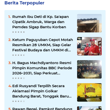
Berita Terpopuler
Rumah Ibu Deti di Kp. Sa'apan
Cipatik Ambruk, Warga dan
Pemdes Sigap Bantu Korban
Ketum Paguyuban Cepot Motah
Resmikan 28 UMKM, Siap Gelar
Festival Budaya dan UMKM di
Jalan Braga
H. Bagus Machdiyantoro Resmi
Pimpin Komunitas BBC Periode
2026–2031, Siap Perkuat
Solidaritas dan Hadirkan
Program Nyata untuk
Edi Rusyandi Terpilih Secara
Masyarakat
Aklamasi Pimpin Golkar
Bandung Barat, Tonggak Baru
Kepemimpinan Harmonis
"Turun Ranjang"
Rawan Begal, Pemkot Bandung