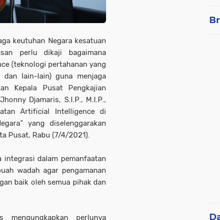
Br
aga keutuhan Negara kesatuan
asan perlu dikaji bagaimana
ence (teknologi pertahanan yang
l dan lain-lain) guna menjaga
kan Kepala Pusat Pengkajian
Jhonny Djamaris, S.I.P., M.I.P.,
an Artificial Intelligence di
egara” yang diselenggarakan
rta Pusat, Rabu (7/4/2021).
a integrasi dalam pemanfaatan
 sebuah wadah agar pengamanan
gan baik oleh semua pihak dan
D
is mengungkapkan perlunya