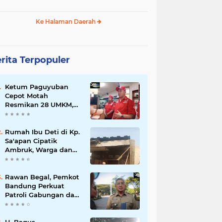
Ke Halaman Daerah
rita Terpopuler
Ketum Paguyuban
Cepot Motah
Resmikan 28 UMKM,
Siap Gelar Festival
Budaya dan UMKM di
Jalan Braga
Rumah Ibu Deti di Kp.
Sa'apan Cipatik
Ambruk, Warga dan
Pemdes Sigap Bantu
Korban
Rawan Begal, Pemkot
Bandung Perkuat
Patroli Gabungan dan
Pengawasan Digital
24 Jam