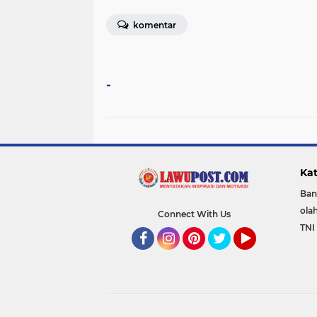
komentar
-
Kat
Ban
ola
Connect With Us
TNI 
Facebook
Instagram
Pinterest
Twitter
YouTube