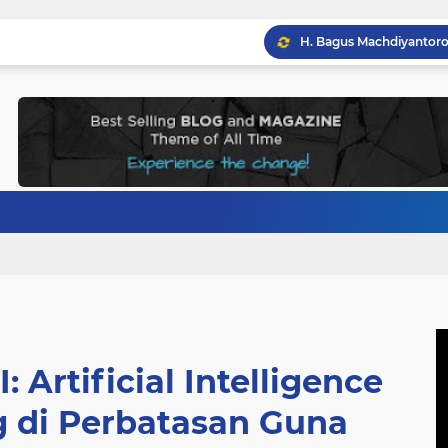
: Artificial Intelligence
g di Perbatasan Guna