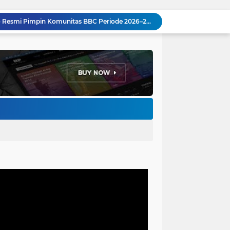
H. Bagus Machdiyantoro Resmi Pimpin Komunitas BBC Periode 2026–2031, Siap Perkuat Solidaritas dan Hadirkan Program Nyata untuk Masyarakat
Ketum Paguyuban Cepot Motah Resmikan 28 UMKM, Siap Gelar Festival Budaya dan UMKM di Jalan Braga
Edi Rusyandi Terpilih Secara Aklamasi Pimpin Golkar Bandung Barat, Tonggak Baru Kepemimpinan Harmonis "Turun Ranjang"
Program Gaslah Kota Bandung Raih Apresiasi Pemerintah Pusat, Pengolahan Sampah Capai 30 Persen
Hikmah Setelah Ibadah Salat Jumat: Momentum Memperkuat Iman dan Kepedulian Sosial
Penataan Kabel Udara FO di Cimahi Capai 15 KM, Target Kota Bebas Kabel Semrawut
Bupati Jeje Ritchie Ismail Rotasikan Kadishub dan Kadisbudpar, Serta Lantik Ratusan ASN Bandung Barat
Pemkot Bandung Siagakan Distribusi Air Bersih Hadapi Dampak Musim Kemarau
Pemkot Bandung Dukung Upaya RSHS dan RSAB Harapan Kita Perkuat Deteksi Dini Thalasemia
Pemkot Bandung Gandeng Big Bad Wolf Hadirkan Festival Literasi Pages and Plates