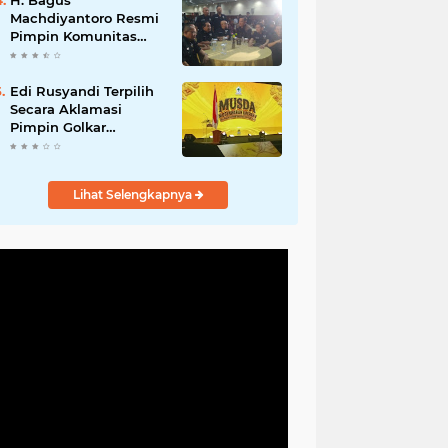
H. Bagus
Machdiyantoro Resmi
Pimpin Komunitas
BBC Periode 2026–
2031, Siap Perkuat
Solidaritas dan
Edi Rusyandi Terpilih
Hadirkan Program
Secara Aklamasi
Nyata untuk
Pimpin Golkar
Masyarakat
Bandung Barat,
Tonggak Baru
Kepemimpinan
Lihat Selengkapnya
Harmonis "Turun
Ranjang"