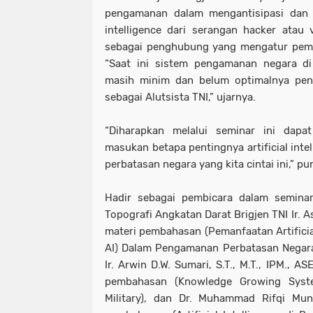
pengamanan dalam mengantisipasi dan me
intelligence dari serangan hacker atau 
sebagai penghubung yang mengatur pemanfa
“Saat ini sistem pengamanan negara di
masih minim dan belum optimalnya pengg
sebagai Alutsista TNI,” ujarnya.
“Diharapkan melalui seminar ini dap
masukan betapa pentingnya artificial inte
perbatasan negara yang kita cintai ini,” p
Hadir sebagai pembicara dalam seminar 
Topografi Angkatan Darat Brigjen TNI Ir. A
materi pembahasan (Pemanfaatan Artificial
AI) Dalam Pengamanan Perbatasan Negara),
Ir. Arwin D.W. Sumari, S.T., M.T., IPM., 
pembahasan (Knowledge Growing Syste
Military), dan Dr. Muhammad Rifqi Mu