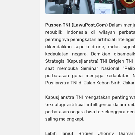
Puspen TNI (LawuPost.Com)
Dalam menj
republik Indonesia di wilayah perbat
pentingnya peningkatan artificial intellig
dikendalikan seperti drone, radar, signa
kedaulatan negara. Demikian disampai
Strategis (Kapusjianstra) TNI Brigjen TNI 
saat membuka Seminar Nasional “Pelibat
perbatasan guna menjaga kedaulatan N
Pusjianstra TNI di Jalan Kebon Sirih, Jaka
Kapusjianstra TNI mengatakan pentingny
teknologi artificial intelligence dalam
perbatasan negara bisa terselenggara den
saling melengkapi.
Lebih lanjut Brigjen Jhonny Djamar