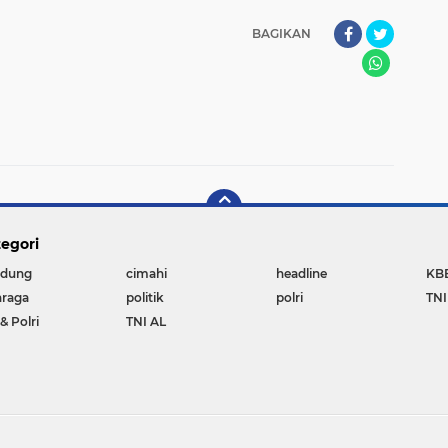
BAGIKAN
egori
dung
cimahi
headline
KB
hraga
politik
polri
TNI
& Polri
TNI AL
Copyright ©
2026 Lawu Post