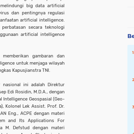
lindungi big data artificial
virus dan pentingnya regulasi
atan artificial intelligence.
 perbatasan secara teknologi
unaan artificial intelligence
Be
at memberikan gambaran dan
lligence untuk menjaga wilayah
ungkas Kapusjianstra TNI.
nasional ini adalah Direktur
sep Edi Rosidin, M.D.A., dengan
 Intelligence Geospasial (Geo-
 Kolonel Lek Assist. Prof. Dr.
ASEAN Eng., ACPE dengan materi
m and Its Applications For
na M. Defstud dengan materi