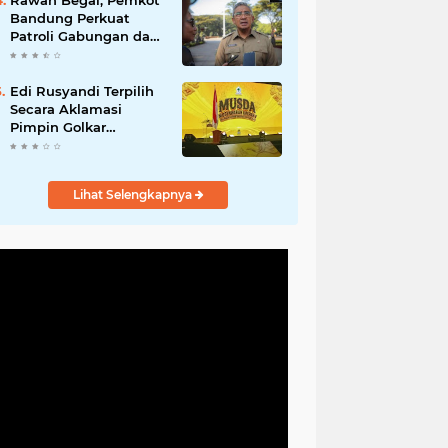
Rawan Begal, Pemkot
Hadirkan Program
Bandung Perkuat
Nyata untuk
Patroli Gabungan dan
Masyarakat
Pengawasan Digital
24 Jam
Edi Rusyandi Terpilih
Secara Aklamasi
Pimpin Golkar
Bandung Barat,
Tonggak Baru
Kepemimpinan
Lihat Selengkapnya
Harmonis "Turun
Ranjang"