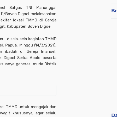
onel Satgas TNI Manunggal
Br
11/Boven Digoel melaksanakan
kitar lokasi TMMD di Gereja
it, Kabupaten Boven Digoel.
mui disela-sela kegiatan TMMD
el, Papua, Minggu (14/3/2021),
n ibadah di Gereja Imanuel,
 Digoel Serka Apolo beserta
ususnya generasi muda Distrik
sonel TMMD untuk mengajak dan
wagit khususnya, agar selalu
D