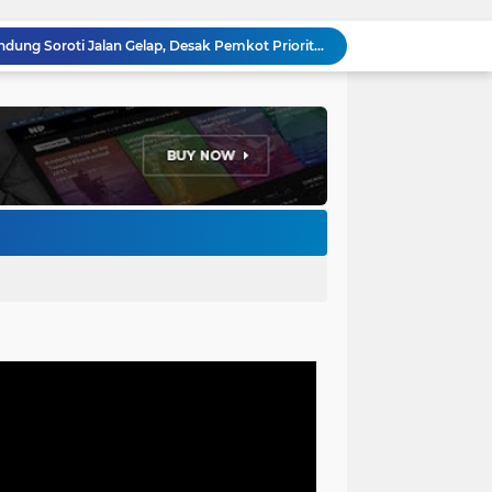
Anggota DPRD Kota Bandung Soroti Jalan Gelap, Desak Pemkot Prioritaskan Pembenahan PJU
Pemkot Bandung Gandeng Big Bad Wolf Hadirkan Festival Literasi Pages and Plates
H. Bagus Machdiyantoro Resmi Pimpin Komunitas BBC Periode 2026–2031, Siap Perkuat Solidaritas dan Hadirkan Program Nyata untuk Masyarakat
Ketum Paguyuban Cepot Motah Resmikan 28 UMKM, Siap Gelar Festival Budaya dan UMKM di Jalan Braga
Edi Rusyandi Terpilih Secara Aklamasi Pimpin Golkar Bandung Barat, Tonggak Baru Kepemimpinan Harmonis "Turun Ranjang"
Program Gaslah Kota Bandung Raih Apresiasi Pemerintah Pusat, Pengolahan Sampah Capai 30 Persen
Hikmah Setelah Ibadah Salat Jumat: Momentum Memperkuat Iman dan Kepedulian Sosial
Penataan Kabel Udara FO di Cimahi Capai 15 KM, Target Kota Bebas Kabel Semrawut
Bupati Jeje Ritchie Ismail Rotasikan Kadishub dan Kadisbudpar, Serta Lantik Ratusan ASN Bandung Barat
Menakar Udara dan Tanah di Kaki Manglayang: Minimnya Tutupan Pohon di Blok Padaemut-Cigupakan Tingkatkan Risiko Klimatologi dan Ekologi