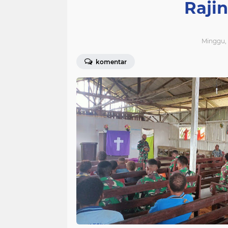
Raji
Minggu, 
komentar