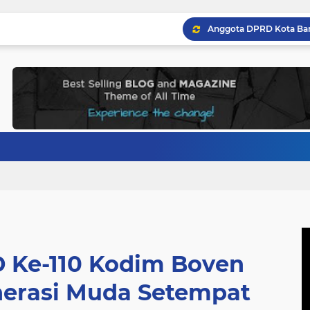
 Ke-110 Kodim Boven
nerasi Muda Setempat