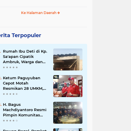
Ke Halaman Daerah
rita Terpopuler
Rumah Ibu Deti di Kp.
Sa'apan Cipatik
Ambruk, Warga dan
Pemdes Sigap Bantu
Korban
Ketum Paguyuban
Cepot Motah
Resmikan 28 UMKM,
Siap Gelar Festival
Budaya dan UMKM di
Jalan Braga
H. Bagus
Machdiyantoro Resmi
Pimpin Komunitas
BBC Periode 2026–
2031, Siap Perkuat
Solidaritas dan