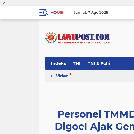
-->
HOME
Jum'at
7 Agu 2026
Indeks
TNI
TNI & Polri
Video
Personel TMMD
Digoel Ajak Ge