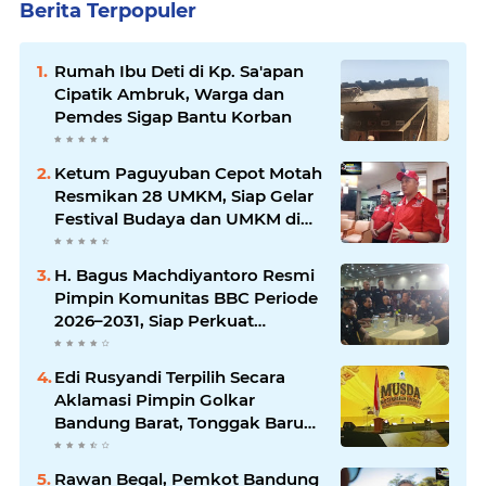
Berita Terpopuler
Rumah Ibu Deti di Kp. Sa'apan
Cipatik Ambruk, Warga dan
Pemdes Sigap Bantu Korban
Ketum Paguyuban Cepot Motah
Resmikan 28 UMKM, Siap Gelar
Festival Budaya dan UMKM di
Jalan Braga
H. Bagus Machdiyantoro Resmi
Pimpin Komunitas BBC Periode
2026–2031, Siap Perkuat
Solidaritas dan Hadirkan
Program Nyata untuk
Edi Rusyandi Terpilih Secara
Masyarakat
Aklamasi Pimpin Golkar
Bandung Barat, Tonggak Baru
Kepemimpinan Harmonis
"Turun Ranjang"
Rawan Begal, Pemkot Bandung