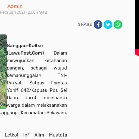
Admin
Februari 2021 | 23.04 WIB
SHARE
Sanggau-Kalbar
(LawuPost.Com)
Dalam
mewujudkan ketahanan
pangan, sebagai wujud
kemanunggalan TNI-
Rakyat, Satgas Pamtas
Yonif 642/Kapuas Pos Sei
Daun turut membantu
warga dalam melaksanakan
lenggang, Kecamatan Sekayam,
 Letkol Inf Alim Mustofa