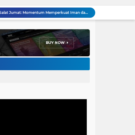
Hikmah Setelah Ibadah Salat Jumat: Momentum Memperkuat Iman dan Kepedulian Sosial
Penataan Kabel Udara FO di Cimahi Capai 15 KM, Target Kota Bebas Kabel Semrawut
Bupati Jeje Richie Ismail Berikan Santunan Kepada Ratusan Warga Kurang Mampu Saat Acara "JAJARAS FESTIVAL" di Kota Baru Parahyangan
Menakar Udara dan Tanah di Kaki Manglayang: Minimnya Tutupan Pohon di Blok Padaemut-Cigupakan Tingkatkan Risiko Klimatologi dan Ekologi
Anggota DPRD Kota Bandung Soroti Jalan Gelap, Desak Pemkot Prioritaskan Pembenahan PJU
Pemkot Bandung Gandeng Big Bad Wolf Hadirkan Festival Literasi Pages and Plates
H. Bagus Machdiyantoro Resmi Pimpin Komunitas BBC Periode 2026–2031, Siap Perkuat Solidaritas dan Hadirkan Program Nyata untuk Masyarakat
Ketum Paguyuban Cepot Motah Resmikan 28 UMKM, Siap Gelar Festival Budaya dan UMKM di Jalan Braga
Edi Rusyandi Terpilih Secara Aklamasi Pimpin Golkar Bandung Barat, Tonggak Baru Kepemimpinan Harmonis "Turun Ranjang"
Program Gaslah Kota Bandung Raih Apresiasi Pemerintah Pusat, Pengolahan Sampah Capai 30 Persen