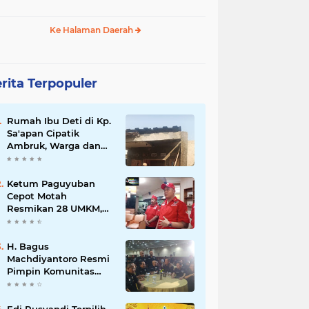
Ke Halaman Daerah
rita Terpopuler
Rumah Ibu Deti di Kp.
Sa'apan Cipatik
Ambruk, Warga dan
Pemdes Sigap Bantu
Korban
Ketum Paguyuban
Cepot Motah
Resmikan 28 UMKM,
Siap Gelar Festival
Budaya dan UMKM di
Jalan Braga
H. Bagus
Machdiyantoro Resmi
Pimpin Komunitas
BBC Periode 2026–
2031, Siap Perkuat
Solidaritas dan