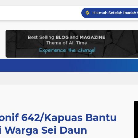
onif 642/Kapuas Bantu
i Warga Sei Daun