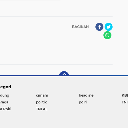
BAGIKAN
egori
dung
cimahi
headline
KB
hraga
politik
polri
TNI
& Polri
TNI AL