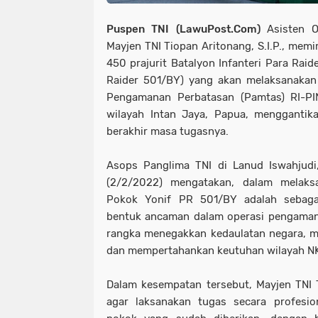
Puspen TNI (LawuPost.Com)
Asisten O
Mayjen TNI Tiopan Aritonang, S.I.P., me
450 prajurit Batalyon Infanteri Para Raid
Raider 501/BY) yang akan melaksanakan
Pengamanan Perbatasan (Pamtas) RI-PI
wilayah Intan Jaya, Papua, menggantik
berakhir masa tugasnya.
Asops Panglima TNI di Lanud Iswahjudi
(2/2/2022) mengatakan, dalam melaks
Pokok Yonif PR 501/BY adalah sebaga
bentuk ancaman dalam operasi pengaman
rangka menegakkan kedaulatan negara, m
dan mempertahankan keutuhan wilayah NKR
Dalam kesempatan tersebut, Mayjen TNI
agar laksanakan tugas secara profes