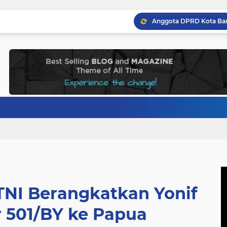
TNI Berangkatkan Yonif
r 501/BY ke Papua