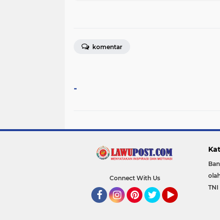
komentar
-
Kat
Ban
ola
Connect With Us
TNI 
Facebook
Instagram
Pinterest
Twitter
YouTube