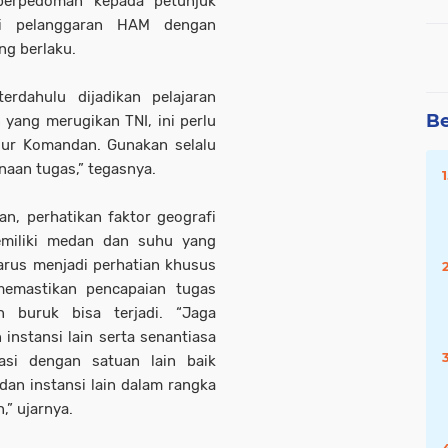
berpedoman kepada petunjuk
ri pelanggaran HAM dengan
g berlaku.
erdahulu dijadikan pelajaran
Be
n yang merugikan TNI, ini perlu
sur Komandan. Gunakan selalu
aan tugas,” tegasnya.
n, perhatikan faktor geografi
emiliki medan dan suhu yang
arus menjadi perhatian khusus
memastikan pencapaian tugas
n buruk bisa terjadi. “Jaga
 instansi lain serta senantiasa
nasi dengan satuan lain baik
an instansi lain dalam rangka
,” ujarnya.