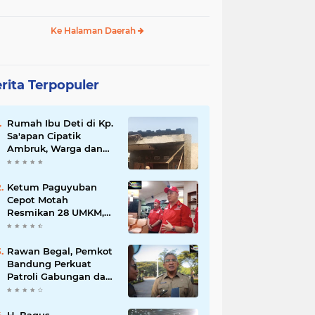
Ke Halaman Daerah
rita Terpopuler
Rumah Ibu Deti di Kp.
Sa'apan Cipatik
Ambruk, Warga dan
Pemdes Sigap Bantu
Korban
Ketum Paguyuban
Cepot Motah
Resmikan 28 UMKM,
Siap Gelar Festival
Budaya dan UMKM di
Jalan Braga
Rawan Begal, Pemkot
Bandung Perkuat
Patroli Gabungan dan
Pengawasan Digital
24 Jam