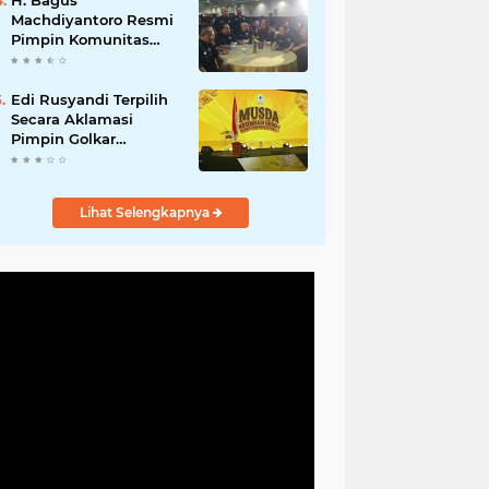
H. Bagus
Machdiyantoro Resmi
Pimpin Komunitas
BBC Periode 2026–
2031, Siap Perkuat
Solidaritas dan
Edi Rusyandi Terpilih
Hadirkan Program
Secara Aklamasi
Nyata untuk
Pimpin Golkar
Masyarakat
Bandung Barat,
Tonggak Baru
Kepemimpinan
Lihat Selengkapnya
Harmonis "Turun
Ranjang"