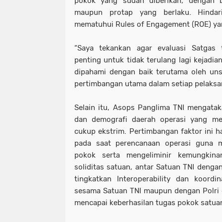
pokok yang sudah diberikan, dengan 
maupun protap yang berlaku. Hinda
mematuhui Rules of Engagement (ROE) yan
“Saya tekankan agar evaluasi Satgas t
penting untuk tidak terulang lagi kejadia
dipahami dengan baik terutama oleh un
pertimbangan utama dalam setiap pelaksan
Selain itu, Asops Panglima TNI mengataka
dan demografi daerah operasi yang m
cukup ekstrim. Pertimbangan faktor ini h
pada saat perencanaan operasi guna 
pokok serta mengeliminir kemungkina
soliditas satuan, antar Satuan TNI dengan
tingkatkan Interoperability dan koordi
sesama Satuan TNI maupun dengan Polri d
mencapai keberhasilan tugas pokok satuan