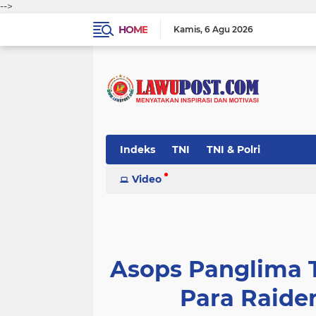
-->
HOME
Kamis
6 Agu 2026
Indeks
TNI
TNI & Polri
Video
Asops Panglima 
Para Raide